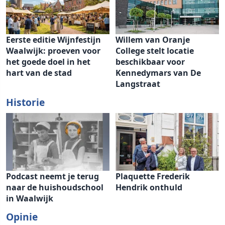
Eerste editie Wijnfestijn
Willem van Oranje
Waalwijk: proeven voor
College stelt locatie
het goede doel in het
beschikbaar voor
hart van de stad
Kennedymars van De
Langstraat
Historie
Podcast neemt je terug
Plaquette Frederik
naar de huishoudschool
Hendrik onthuld
in Waalwijk
Opinie