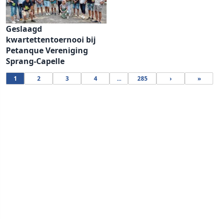
Geslaagd
kwartettentoernooi bij
Petanque Vereniging
Sprang-Capelle
1
2
3
4
...
285
›
»