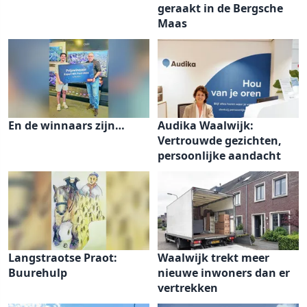
geraakt in de Bergsche
Maas
En de winnaars zijn…
Audika Waalwijk:
Vertrouwde gezichten,
persoonlijke aandacht
Langstraotse Praot:
Waalwijk trekt meer
Buurehulp
nieuwe inwoners dan er
vertrekken