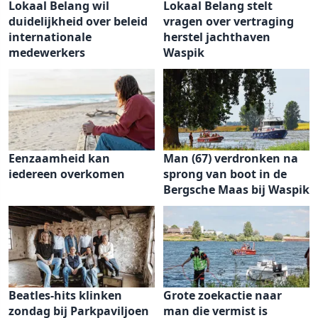
Lokaal Belang wil
Lokaal Belang stelt
duidelijkheid over beleid
vragen over vertraging
internationale
herstel jachthaven
medewerkers
Waspik
Eenzaamheid kan
Man (67) verdronken na
iedereen overkomen
sprong van boot in de
Bergsche Maas bij Waspik
Beatles-hits klinken
Grote zoekactie naar
zondag bij Parkpaviljoen
man die vermist is