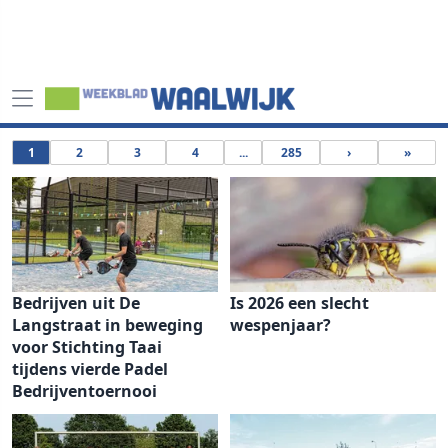
1
2
3
4
...
285
›
»
Bedrijven uit De
Is 2026 een slecht
Langstraat in beweging
wespenjaar?
voor Stichting Taai
tijdens vierde Padel
Bedrijventoernooi