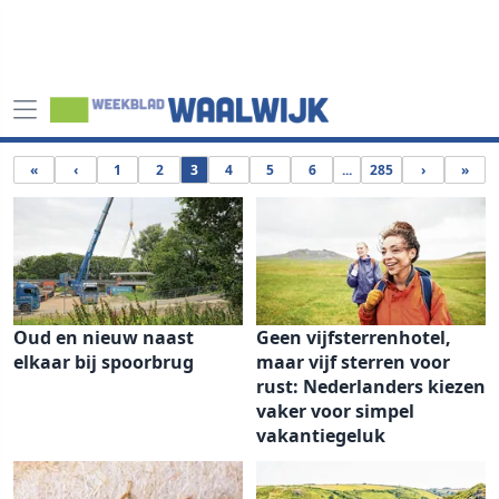
«
‹
1
2
3
4
5
6
...
285
›
»
Oud en nieuw naast
Geen vijfsterrenhotel,
elkaar bij spoorbrug
maar vijf sterren voor
rust: Nederlanders kiezen
vaker voor simpel
vakantiegeluk