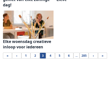
dag!
Elke woensdag creatieve
inloop voor iedereen
«
‹
1
2
3
4
5
6
...
285
›
»