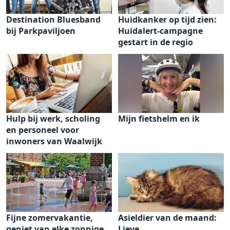
Destination Bluesband
Huidkanker op tijd zien:
bij Parkpaviljoen
Huidalert-campagne
gestart in de regio
Hulp bij werk, scholing
Mijn fietshelm en ik
en personeel voor
inwoners van Waalwijk
Fijne zomervakantie,
Asieldier van de maand:
geniet van elke zonnige
Lieve