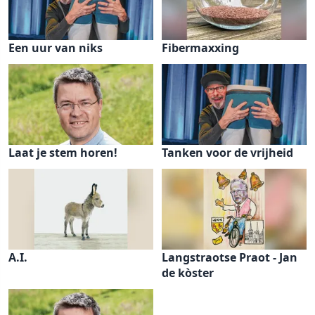
Een uur van niks
Fibermaxxing
Laat je stem horen!
Tanken voor de vrijheid
A.I.
Langstraotse Praot - Jan
de kòster