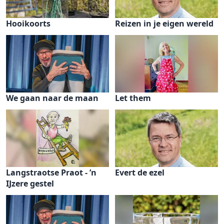
Hooikoorts
Reizen in je eigen wereld
We gaan naar de maan
Let them
Langstraotse Praot - ’n
Evert de ezel
IJzere gestel