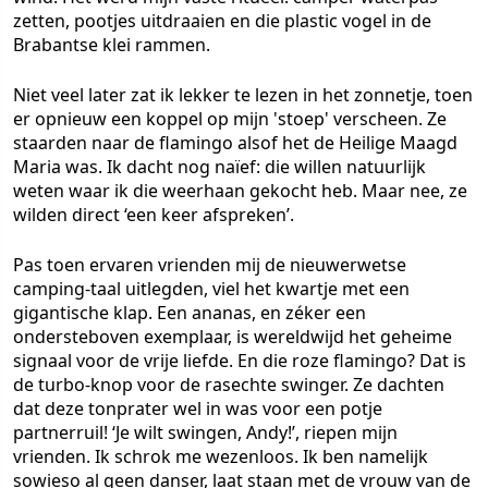
zetten, pootjes uitdraaien en die plastic vogel in de
Brabantse klei rammen.
Niet veel later zat ik lekker te lezen in het zonnetje, toen
er opnieuw een koppel op mijn 'stoep' verscheen. Ze
staarden naar de flamingo alsof het de Heilige Maagd
Maria was. Ik dacht nog naïef: die willen natuurlijk
weten waar ik die weerhaan gekocht heb. Maar nee, ze
wilden direct ‘een keer afspreken’.
Pas toen ervaren vrienden mij de nieuwerwetse
camping-taal uitlegden, viel het kwartje met een
gigantische klap. Een ananas, en zéker een
ondersteboven exemplaar, is wereldwijd het geheime
signaal voor de vrije liefde. En die roze flamingo? Dat is
de turbo-knop voor de rasechte swinger. Ze dachten
dat deze tonprater wel in was voor een potje
partnerruil! ‘Je wilt swingen, Andy!’, riepen mijn
vrienden. Ik schrok me wezenloos. Ik ben namelijk
sowieso al geen danser, laat staan met de vrouw van de