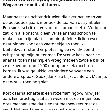
Wegverkeer nooit zult horen.
Maar naast de ochtendrituelen die over het legen van
de poepdoos gaan, is er ook de taal van de symbolen.
Een soort schriftteken voor de kampeer-elite. Vorig jaar
zat ik in alle onschuld een verse ananas schoon te
maken aan mijn plastic campingtafeltje. Ik liep even
naar binnen voor een vaatdoekje en toen ik
buitenkwam, stond er plotseling een wildvreemd
echtpaar op mijn buitenmat. De vrouw keek naar de
ananas, toen naar mij, en vroeg met een zwoele blik of
ze die avond rond 20.00 uur op bezoek mochten
komen. Ik was gelukkig verhinderd vanwege een
andere afspraak. Godzijdank, zo blijkt achteraf. Maar ja,
dat wist ik toen nog niet.
Kort daarna schafte ik een roze flamingo-windwijzer
aan. Een prachtig, statisch wezen met een ingenieus
draaimechanisme dat elegant meebeweegt met de
wind. Het werd mijn vaste ritueel: camper waterpas