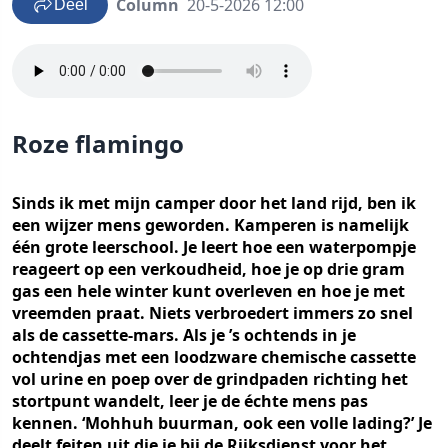
Column
20-5-2026 12:00
Deel
Roze flamingo
Sinds ik met mijn camper door het land rijd, ben ik
een wijzer mens geworden. Kamperen is namelijk
één grote leerschool. Je leert hoe een waterpompje
reageert op een verkoudheid, hoe je op drie gram
gas een hele winter kunt overleven en hoe je met
vreemden praat. Niets verbroedert immers zo snel
als de cassette-mars. Als je ’s ochtends in je
ochtendjas met een loodzware chemische cassette
vol urine en poep over de grindpaden richting het
stortpunt wandelt, leer je de échte mens pas
kennen. ‘Mohhuh buurman, ook een volle lading?’ Je
deelt feiten uit die je bij de Rijksdienst voor het