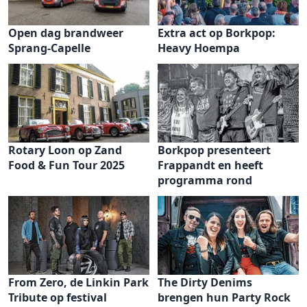
Open dag brandweer
Extra act op Borkpop:
Sprang-Capelle
Heavy Hoempa
Rotary Loon op Zand
Borkpop presenteert
Food & Fun Tour 2025
Frappandt en heeft
programma rond
From Zero, de Linkin Park
The Dirty Denims
Tribute op festival
brengen hun Party Rock