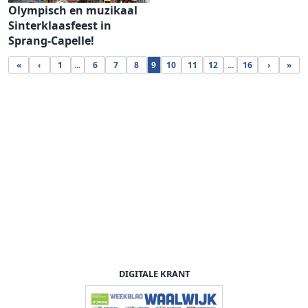
Olympisch en muzikaal
Sinterklaasfeest in
Sprang-Capelle!
«
‹
1
...
6
7
8
9
10
11
12
...
16
›
»
DIGITALE KRANT