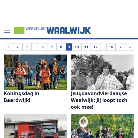
«
‹
1
...
6
7
8
9
10
11
12
...
16
›
»
Koningsdag in
Jeugdavondvierdaagse
Baardwijk!
Waalwijk: Jij loopt toch
ook mee!