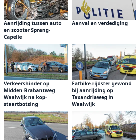
Aanrijding tussen auto
Aanval en verdediging
en scooter Sprang-
Capelle
Verkeershinder op
Fatbike-rijdster gewond
Midden-Brabantweg
bij aanrijding op
Waalwijk na kop-
Taxandriaweg in
staartbotsing
Waalwijk