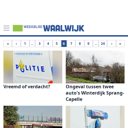
«
‹
1
...
3
4
5
6
7
8
9
...
24
›
»
Vreemd of verdacht?
Ongeval tussen twee
auto's Winterdijk Sprang-
Capelle