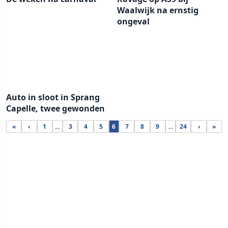
Waalwijk na ernstig
ongeval
Auto in sloot in Sprang
Capelle, twee gewonden
«
‹
1
...
3
4
5
6
7
8
9
...
24
›
»