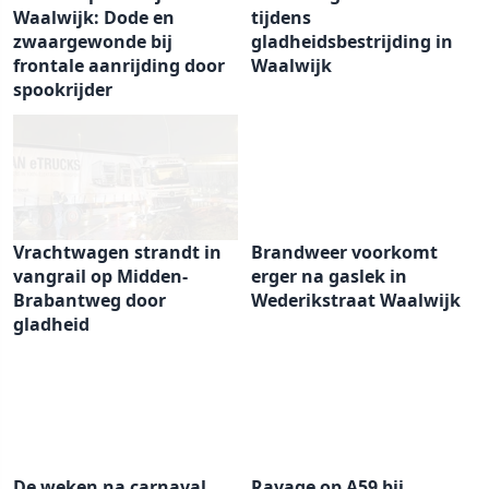
Waalwijk: Dode en
tijdens
zwaargewonde bij
gladheidsbestrijding in
frontale aanrijding door
Waalwijk
spookrijder
Vrachtwagen strandt in
Brandweer voorkomt
vangrail op Midden-
erger na gaslek in
Brabantweg door
Wederikstraat Waalwijk
gladheid
De weken na carnaval
Ravage op A59 bij