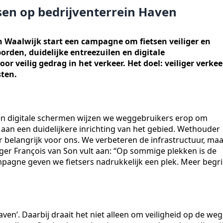
tsen op bedrijventerrein Haven
in Waalwijk start een campagne om fietsen veiliger en
rden, duidelijke entreezuilen en digitale
r veilig gedrag in het verkeer. Het doel: veiliger verkee
sten.
 en digitale schermen wijzen we weggebruikers erop om
an een duidelijkere inrichting van het gebied. Wethouder
er belangrijk voor ons. We verbeteren de infrastructuur, ma
er François van Son vult aan: “Op sommige plekken is de
ampagne geven we fietsers nadrukkelijk een plek. Meer begr
aven’. Daarbij draait het niet alleen om veiligheid op de weg