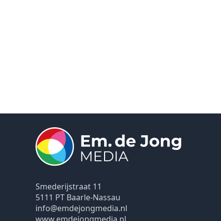
Smederijstraat 11
5111 PT Baarle-Nassau
info@emdejongmedia.nl
www.emdejongmedia.nl