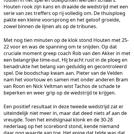
fouten in het spel en doelpunten werden schaars.
Houten rook zijn kans en draaide de wedstrijd met een
serie van zes treffers op rij volledig om. De thuisploeg
pakte een kleine voorsprong en het geloof groeide,
zowel binnen de lijnen als op de tribunes.
Met nog tien minuten op de klok stond Houten met 25-
22 voor en was de spanning om te snijden. Op dat
cruciale moment greep coach Rob van den Akker in met
een belangrijke time-out. Hij bracht rust in de ploeg en
benadrukte het belang van geduldig en gecontroleerd
spel. Die boodschap kwam aan. Pieter van de Velden
nam het voortouw en samen met onder anderen Bram
van Roon en Nick Veltman wist Tachos de schade te
beperken en weer grip op de wedstrijd te krijgen.
Een positief resultaat in deze tweede wedstrijd zat er
uiteindelijk niet meer in, maar dat deed niets af aan de
vreugde. Toen het eindsignaal klonk en de 30-28
nederlaag op het scorebord stond, kende niemand
daar nog waarde aan toe. Het enige dat telde was dat