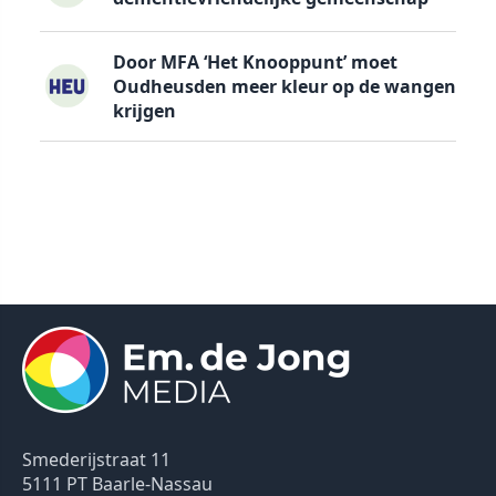
Door MFA ‘Het Knooppunt’ moet
Oudheusden meer kleur op de wangen
krijgen
Smederijstraat 11
5111 PT Baarle-Nassau