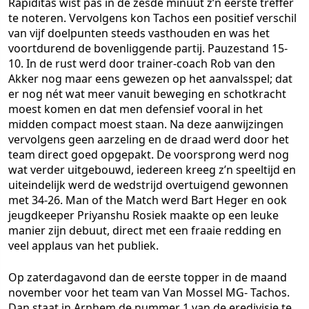
Rapiditas wist pas in de zesde minuut z’n eerste treffer
te noteren. Vervolgens kon Tachos een positief verschil
van vijf doelpunten steeds vasthouden en was het
voortdurend de bovenliggende partij. Pauzestand 15-
10. In de rust werd door trainer-coach Rob van den
Akker nog maar eens gewezen op het aanvalsspel; dat
er nog nét wat meer vanuit beweging en schotkracht
moest komen en dat men defensief vooral in het
midden compact moest staan. Na deze aanwijzingen
vervolgens geen aarzeling en de draad werd door het
team direct goed opgepakt. De voorsprong werd nog
wat verder uitgebouwd, iedereen kreeg z’n speeltijd en
uiteindelijk werd de wedstrijd overtuigend gewonnen
met 34-26. Man of the Match werd Bart Heger en ook
jeugdkeeper Priyanshu Rosiek maakte op een leuke
manier zijn debuut, direct met een fraaie redding en
veel applaus van het publiek.
Op zaterdagavond dan de eerste topper in de maand
november voor het team van Van Mossel MG- Tachos.
Dan staat in Arnhem de nummer 1 van de eredivisie te