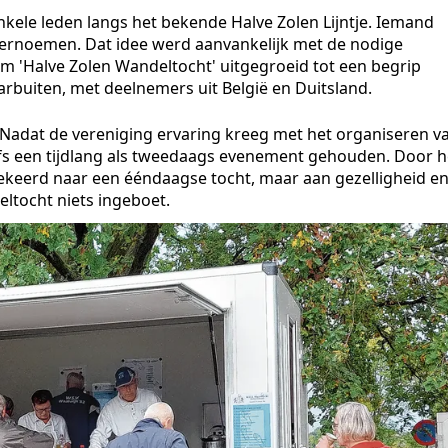
ele leden langs het bekende Halve Zolen Lijntje. Iemand
vernoemen. Dat idee werd aanvankelijk met de nodige
am 'Halve Zolen Wandeltocht' uitgegroeid tot een begrip
arbuiten, met deelnemers uit België en Duitsland.
. Nadat de vereniging ervaring kreeg met het organiseren v
fs een tijdlang als tweedaags evenement gehouden. Door h
ggekeerd naar een ééndaagse tocht, maar aan gezelligheid e
ltocht niets ingeboet.