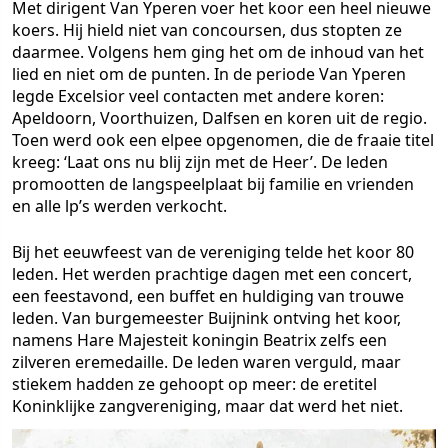
Met dirigent Van Yperen voer het koor een heel nieuwe
koers. Hij hield niet van concoursen, dus stopten ze
daarmee. Volgens hem ging het om de inhoud van het
lied en niet om de punten. In de periode Van Yperen
legde Excelsior veel contacten met andere koren:
Apeldoorn, Voorthuizen, Dalfsen en koren uit de regio.
Toen werd ook een elpee opgenomen, die de fraaie titel
kreeg: ‘Laat ons nu blij zijn met de Heer’. De leden
promootten de langspeelplaat bij familie en vrienden
en alle lp’s werden verkocht.
Bij het eeuwfeest van de vereniging telde het koor 80
leden. Het werden prachtige dagen met een concert,
een feestavond, een buffet en huldiging van trouwe
leden. Van burgemeester Buijnink ontving het koor,
namens Hare Majesteit koningin Beatrix zelfs een
zilveren eremedaille. De leden waren verguld, maar
stiekem hadden ze gehoopt op meer: de eretitel
Koninklijke zangvereniging, maar dat werd het niet.