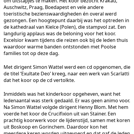
om uitstapjes te maken. Het koor bezocht Krakau,
Auschwitz, Praag, Boedapest en vele andere
toeristische bezienswaardigheden én overal werd
gezongen. Een hoogtepunt daarbij was het optreden in
de kathedraal van Kielce (Polen), die stampvol zat. Een
langdurig applaus was de beloning voor het koor.
Excelsior kwam tijdens die reizen ook bij de leden thuis
waardoor warme banden ontstonden met Poolse
families tot op deze dag.
Met dirigent Simon Wattel werd een cd opgenomen, die
de titel ‘Exultate Deo’ kreeg, naar een werk van Scarlatti
dat het koor op de cd vertolkte.
Inmiddels was het kinderkoor opgeheven, want het
ledenaantal was sterk gedaald. Er was geen animo voor.
Na Simon Wattel volgde dirigent Henny Blom. Met hem
voerde het koor de Crucifixion uit van Stainer. Een
prachtig koorwerk voor de lijdenstijd, samen met koren
uit Boskoop en Gorinchem. Daardoor kon het
meerdere keren worden uitgevoerd en dat gaf de leden