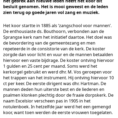
het gebrek aan nieuwe leden heeft het koor dit
besluit genomen. Het is mooi geweest en de leden
zien terug op goede jaren vol zang en muziek.
Het koor startte in 1885 als ‘zangschool voor mannen’.
De enthousiaste ds. Bouthoorn, verbonden aan de
Sprangse kerk nam het initiatief daartoe. Het doel was
de bevordering van de gemeentezang en men
repeteerde in de consistorie van de kerk. De koster
zorgde dan voor licht en vuur en de mannen betaalden
hiervoor een vaste bijdrage. De koster ontving hiervoor
1 gulden en 25 cent per maand. Soms werd het
kerkorgel gebruikt en werd dhr. M. Vos geroepen voor
het trappen van het instrument. Hij ontving hiervoor 10
ct per keer. De eerste dirigent was dhr. Hartman. De
mannen deden hun uiterste best en de liederen en
psalmen klonken plechtig door de fraaie dorpskerk. De
naam Excelsior verscheen pas in 1905 in het
notulenboek. In hetzelfde jaar werd het een gemengd
koor, want toen werden de eerste vrouwen toegelaten.