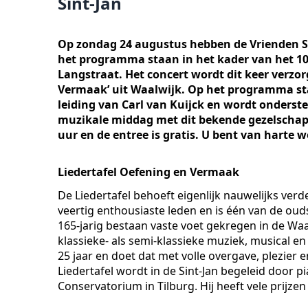
Sint-Jan
Op zondag 24 augustus hebben de Vrienden Si
het programma staan in het kader van het 100
Langstraat. Het concert wordt dit keer verzo
Vermaak’ uit Waalwijk. Op het programma sta
leiding van Carl van Kuijck en wordt onders
muzikale middag met dit bekende gezelschap d
uur en de entree is gratis. U bent van harte w
Liedertafel Oefening en Vermaak
De Liedertafel behoeft eigenlijk nauwelijks ver
veertig enthousiaste leden en is één van de oud
165-jarig bestaan vaste voet gekregen in de Wa
klassieke- als semi-klassieke muziek, musical en 
25 jaar en doet dat met volle overgave, plezier e
Liedertafel wordt in de Sint-Jan begeleid door p
Conservatorium in Tilburg. Hij heeft vele prijz