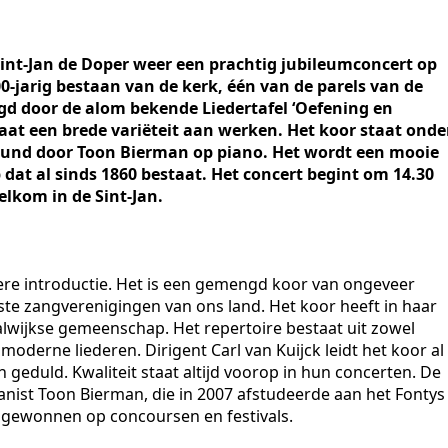
nt-Jan de Doper weer een prachtig jubileumconcert op
-jarig bestaan van de kerk, één van de parels van de
rgd door de alom bekende Liedertafel ‘Oefening en
at een brede variëteit aan werken. Het koor staat onde
teund door Toon Bierman op piano. Het wordt een mooie
at al sinds 1860 bestaat. Het concert begint om 14.30
elkom in de Sint-Jan.
dere introductie. Het is een gemengd koor van ongeveer
ste zangverenigingen van ons land. Het koor heeft in haar
alwijkse gemeenschap. Het repertoire bestaat uit zowel
moderne liederen. Dirigent Carl van Kuijck leidt het koor al
n geduld. Kwaliteit staat altijd voorop in hun concerten. De
ianist Toon Bierman, die in 2007 afstudeerde aan het Fontys
en gewonnen op concoursen en festivals.