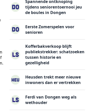
Spannende ontknoping
tijdens seniorentoernooi jeu
de boules in Dongen
e
Eerste Zomerspelen voor
senioren
Kofferbakverkoop blijft
publiekstrekker: schatzoeken
en
tussen historie en
f
gezelligheid
n.
Heusden trekt meer nieuwe
inwoners dan er vertrekken
Ferdi van Dongen weg als
wethouder