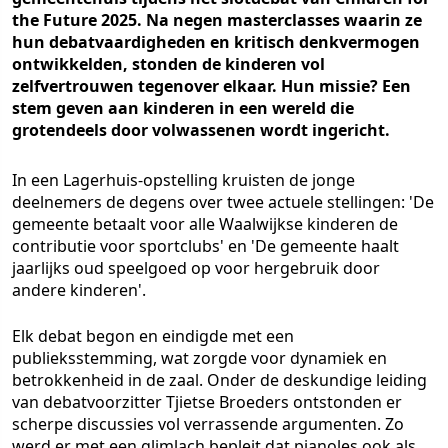
the Future 2025. Na negen masterclasses waarin ze
hun debatvaardigheden en kritisch denkvermogen
ontwikkelden, stonden de kinderen vol
zelfvertrouwen tegenover elkaar. Hun missie? Een
stem geven aan kinderen in een wereld die
grotendeels door volwassenen wordt ingericht.
In een Lagerhuis-opstelling kruisten de jonge
deelnemers de degens over twee actuele stellingen: 'De
gemeente betaalt voor alle Waalwijkse kinderen de
contributie voor sportclubs' en 'De gemeente haalt
jaarlijks oud speelgoed op voor hergebruik door
andere kinderen'.
Elk debat begon en eindigde met een
publieksstemming, wat zorgde voor dynamiek en
betrokkenheid in de zaal. Onder de deskundige leiding
van debatvoorzitter Tjietse Broeders ontstonden er
scherpe discussies vol verrassende argumenten. Zo
werd er met een glimlach bepleit dat pianoles ook als