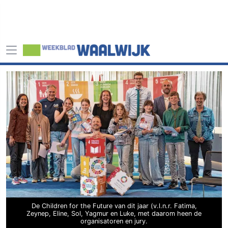
De Children for the Future van dit jaar (v.l.n.r. Fatima,
Zeynep, Eline, Sol, Yagmur en Luke, met daarom heen de
organisatoren en jury.