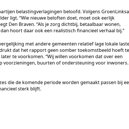
 partijen belastingverlagingen beloofd. Volgens GroenLinksa
lder ligt. “Wie nieuwe beloften doet, moet ook eerlijk
egt Den Braven. “Als je zorg dichtbij, betaalbaar wonen,
dan hoort daar ook een realistisch financieel verhaal bij.”
vergelijking met andere gemeenten relatief lage lokale last
adrukt dat het rapport geen somber toekomstbeeld hoeft t
later te voorkomen. “Wij willen voorkomen dat over een
p voorzieningen, buurten of ondersteuning voor inwoners.
uzes die de komende periode worden gemaakt passen bij e
ncieel sterk blijft.