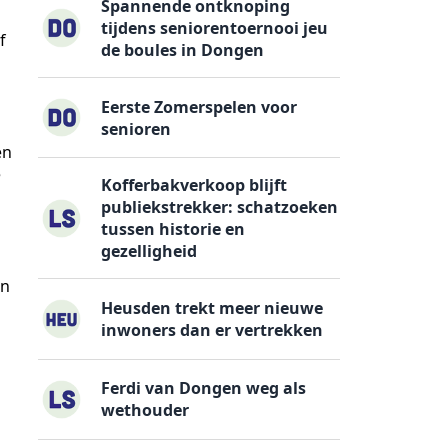
Spannende ontknoping
tijdens seniorentoernooi jeu
f
de boules in Dongen
Eerste Zomerspelen voor
senioren
en
e
Kofferbakverkoop blijft
publiekstrekker: schatzoeken
tussen historie en
gezelligheid
en
Heusden trekt meer nieuwe
inwoners dan er vertrekken
Ferdi van Dongen weg als
wethouder