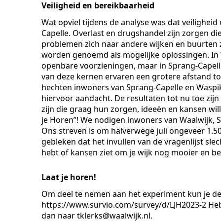
Veiligheid en bereikbaarheid
Wat opviel tijdens de analyse was dat veilighei
Capelle. Overlast en drugshandel zijn zorgen d
problemen zich naar andere wijken en buurten z
worden genoemd als mogelijke oplossingen. In W
openbare voorzieningen, maar in Sprang-Capelle
van deze kernen ervaren een grotere afstand to
hechten inwoners van Sprang-Capelle en Waspi
hiervoor aandacht. De resultaten tot nu toe zi
zijn die graag hun zorgen, ideeën en kansen wi
je Horen”! We nodigen inwoners van Waalwijk, Sp
Ons streven is om halverwege juli ongeveer 1.50
gebleken dat het invullen van de vragenlijst sle
hebt of kansen ziet om je wijk nog mooier en bet
Laat je horen!
Om deel te nemen aan het experiment kun je de v
https://www.survio.com/survey/d/LJH2023-2 Heb 
dan naar tklerks@waalwijk.nl.