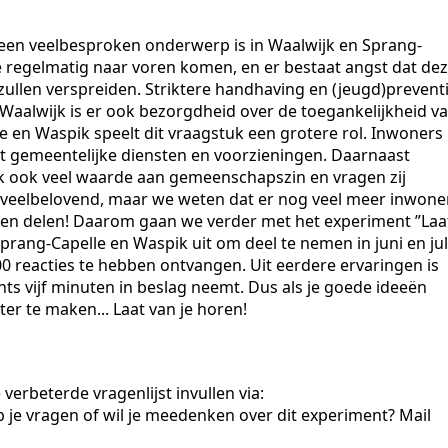
d een veelbesproken onderwerp is in Waalwijk en Sprang-
ie regelmatig naar voren komen, en er bestaat angst dat de
ullen verspreiden. Striktere handhaving en (jeugd)prevent
aalwijk is er ook bezorgdheid over de toegankelijkheid v
 en Waspik speelt dit vraagstuk een grotere rol. Inwoners
t gemeentelijke diensten en voorzieningen. Daarnaast
k ook veel waarde aan gemeenschapszin en vragen zij
jn veelbelovend, maar we weten dat er nog veel meer inwone
llen delen! Daarom gaan we verder met het experiment ”Laa
rang-Capelle en Waspik uit om deel te nemen in juni en jul
0 reacties te hebben ontvangen. Uit eerdere ervaringen is
chts vijf minuten in beslag neemt. Dus als je goede ideeën
er te maken... Laat van je horen!
erbeterde vragenlijst invullen via:
je vragen of wil je meedenken over dit experiment? Mail