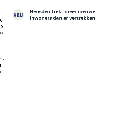
Heusden trekt meer nieuwe
inwoners dan er vertrekken
ze
ie
an
rs
t
i.