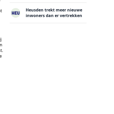
Heusden trekt meer nieuwe
at
inwoners dan er vertrekken
j
in
t.
e