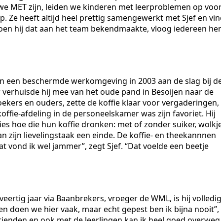
we MET zijn, leiden we kinderen met leerproblemen op voo
p. Ze heeft altijd heel prettig samengewerkt met Sjef en vin
 “Toen hij dat aan het team bekendmaakte, vloog iedereen h
 in een beschermde werkomgeving in 2003 aan de slag bij d
ter verhuisde hij mee van het oude pand in Besoijen naar de
oekers en ouders, zette de koffie klaar voor vergaderingen,
ie-afdeling in de personeelskamer was zijn favoriet. Hij
es hoe die hun koffie dronken: met of zonder suiker, wolkj
n zijn lievelingstaak een einde. De koffie- en theekannnen
 vond ik wel jammer”, zegt Sjef. “Dat voelde een beetje
eertig jaar via Baanbrekers, vroeger de WML, is hij volledi
n doen we hier vaak, maar echt gepest ben ik bijna nooit”,
 vrienden en ook met de leerlingen kan ik heel goed overweg