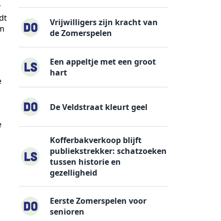
r
dt
Vrijwilligers zijn kracht van
em
de Zomerspelen
Een appeltje met een groot
hart
e
De Veldstraat kleurt geel
e
Kofferbakverkoop blijft
publiekstrekker: schatzoeken
tussen historie en
gezelligheid
g
Eerste Zomerspelen voor
senioren
.