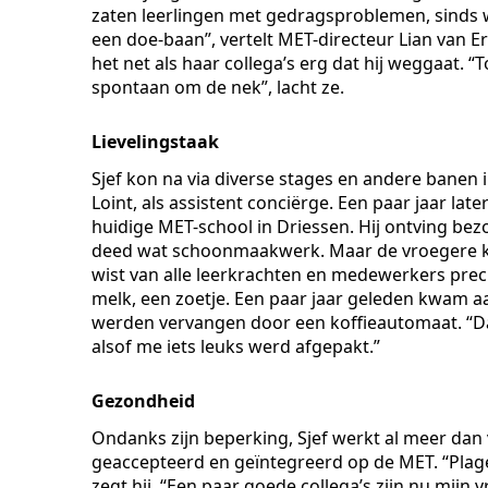
zaten leerlingen met gedragsproblemen, sinds 
een doe-baan”, vertelt MET-directeur Lian van Er
het net als haar collega’s erg dat hij weggaat.
spontaan om de nek”, lacht ze.
Lievelingstaak
Sjef kon na via diverse stages en andere banen
Loint, als assistent conciërge. Een paar jaar la
huidige MET-school in Driessen. Hij ontving bez
deed wat schoonmaakwerk. Maar de vroegere koff
wist van alle leerkrachten en medewerkers preci
melk, een zoetje. Een paar jaar geleden kwam aa
werden vervangen door een koffieautomaat. “Dat
alsof me iets leuks werd afgepakt.”
Gezondheid
Ondanks zijn beperking, Sjef werkt al meer dan v
geaccepteerd en geïntegreerd op de MET. “Plage
zegt hij. “Een paar goede collega’s zijn nu mijn