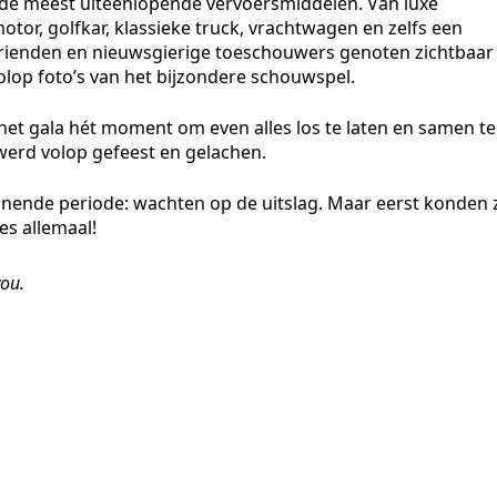
n de meest uiteenlopende vervoersmiddelen. Van luxe
tor, golfkar, klassieke truck, vrachtwagen en zelfs een
vrienden en nieuwsgierige toeschouwers genoten zichtbaar
lop foto’s van het bijzondere schouwspel.
et gala hét moment om even alles los te laten en samen te
werd volop gefeest en gelachen.
nende periode: wachten op de uitslag. Maar eerst konden z
es allemaal!
you.