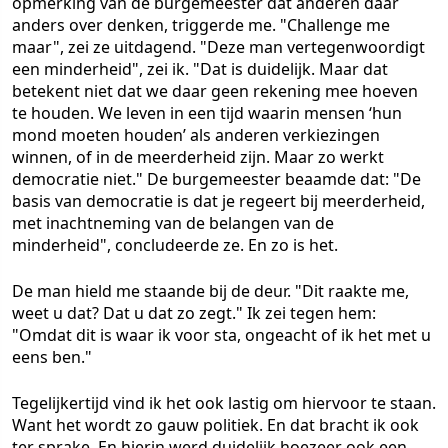
opmerking van de burgemeester dat anderen daar
anders over denken, triggerde me. "Challenge me
maar", zei ze uitdagend. "Deze man vertegenwoordigt
een minderheid", zei ik. "Dat is duidelijk. Maar dat
betekent niet dat we daar geen rekening mee hoeven
te houden. We leven in een tijd waarin mensen ‘hun
mond moeten houden’ als anderen verkiezingen
winnen, of in de meerderheid zijn. Maar zo werkt
democratie niet." De burgemeester beaamde dat: "De
basis van democratie is dat je regeert bij meerderheid,
met inachtneming van de belangen van de
minderheid", concludeerde ze. En zo is het.
De man hield me staande bij de deur. "Dit raakte me,
weet u dat? Dat u dat zo zegt." Ik zei tegen hem:
"Omdat dit is waar ik voor sta, ongeacht of ik het met u
eens ben."
Tegelijkertijd vind ik het ook lastig om hiervoor te staan.
Want het wordt zo gauw politiek. En dat bracht ik ook
ter sprake. En hierin werd duidelijk hoezeer ook een