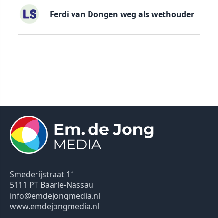
Ferdi van Dongen weg als wethouder
Smederijstraat 11
5111 PT Baarle-Nassau
info@emdejongmedia.nl
www.emdejongmedia.nl