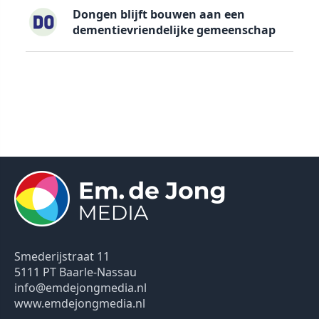
Dongen blijft bouwen aan een
dementievriendelijke gemeenschap
Smederijstraat 11
5111 PT Baarle-Nassau
info@emdejongmedia.nl
www.emdejongmedia.nl