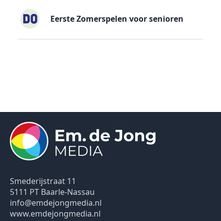
Eerste Zomerspelen voor senioren
Smederijstraat 11
5111 PT Baarle-Nassau
info@emdejongmedia.nl
www.emdejongmedia.nl