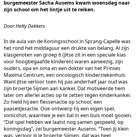
burgemeester Sacha Ausems kwam woensdag naar
zijn school om het lintje uit te reiken.
Door Hetty Dekkers
In de aula van de Koningsschool in Sprang-Capelle was
het rond het middaguur een drukte van belang. Al zijn
klasgenoten van groep 6 (Jitse zit in een speciale klas
voor hoogbegaafde kinderen) waren aanwezig, zijn
ouders, opa en oma en een dokter van het Prinses
Maxima Centrum, een oncologisch kinderziekenhuis.
Want Jitse verloor toen hij pas anderhalf jaar oud was
zijn broertje Sijmen aan kanker. Dat motiveerde hem
later om allerlei acties op te zetten tegen kinderkanker.
Zo hield hij een flessenactie op school, een
paaseitjesactie. Ook ontwierp hij een eigen spel,
sonicshot, waarmee je een bal in een buis moet gooien.
“Dat spel hebben we laatst nog samen gespeeld, op
koningsdag”, zei burgemeester Ausems. “Toen jij klein
was, verloor jij je broertje Sijmen, dat was heel