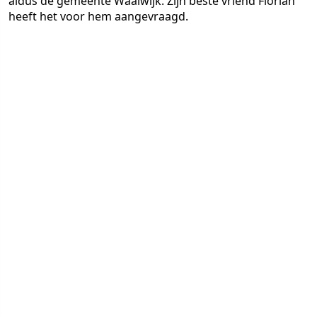
aldus de gemeente Waalwijk. Zijn beste vriend Florian
heeft het voor hem aangevraagd.