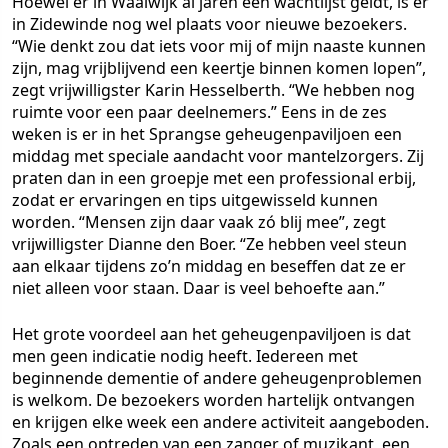
Hoewel er in Waalwijk al jaren een wachtlijst geldt, is er
in Zidewinde nog wel plaats voor nieuwe bezoekers.
“Wie denkt zou dat iets voor mij of mijn naaste kunnen
zijn, mag vrijblijvend een keertje binnen komen lopen”,
zegt vrijwilligster Karin Hesselberth. “We hebben nog
ruimte voor een paar deelnemers.” Eens in de zes
weken is er in het Sprangse geheugenpaviljoen een
middag met speciale aandacht voor mantelzorgers. Zij
praten dan in een groepje met een professional erbij,
zodat er ervaringen en tips uitgewisseld kunnen
worden. “Mensen zijn daar vaak zó blij mee”, zegt
vrijwilligster Dianne den Boer. “Ze hebben veel steun
aan elkaar tijdens zo’n middag en beseffen dat ze er
niet alleen voor staan. Daar is veel behoefte aan.”
Het grote voordeel aan het geheugenpaviljoen is dat
men geen indicatie nodig heeft. Iedereen met
beginnende dementie of andere geheugenproblemen
is welkom. De bezoekers worden hartelijk ontvangen
en krijgen elke week een andere activiteit aangeboden.
Zoals een optreden van een zanger of muzikant, een