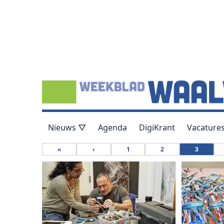
Nieuws ▽
Agenda
DigiKrant
Vacature
«
‹
1
2
3