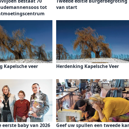
viljoen bestaat 70
Tweede editie Burgerbegroting
 oudemannensoos tot
van start
ntmoetingscentrum
g Kapelsche veer
Herdenking Kapelsche Veer
de eerste baby van 2026
Geef uw spullen een tweede ka