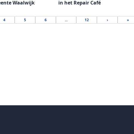
eente Waalwijk
in het Repair Café
4
5
6
...
12
›
»