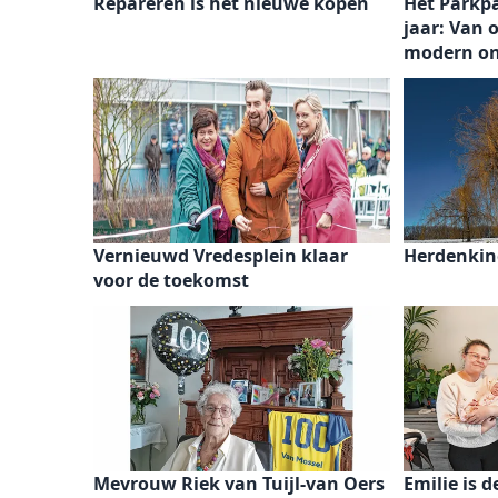
Repareren is het nieuwe kopen
Het Parkpa
jaar: Van
modern o
Vernieuwd Vredesplein klaar
Herdenkin
voor de toekomst
Mevrouw Riek van Tuijl-van Oers
Emilie is 