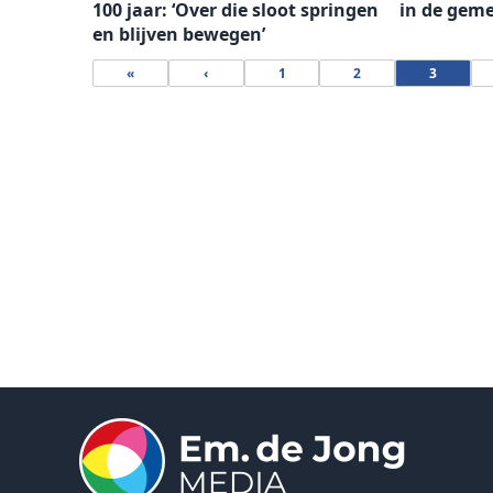
100 jaar: ‘Over die sloot springen
in de gem
en blijven bewegen’
«
‹
1
2
3