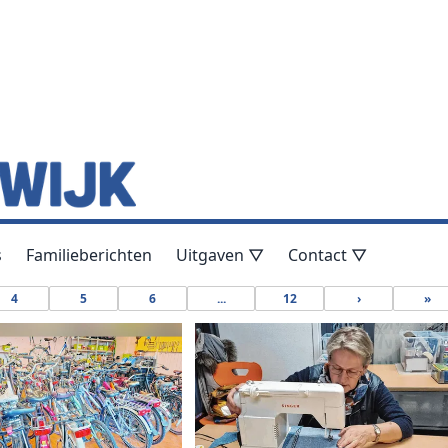
s
Familieberichten
Uitgaven ▽
Contact ▽
4
5
6
...
12
›
»