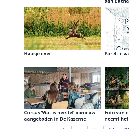
aan Bacha
Haasje over
Pareltje v
Cursus ’Wat is herstel’ opnieuw
Foto van 
aangeboden in De Kazerne
neemt het