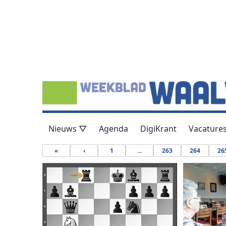
Nieuws ▽
Agenda
DigiKrant
Vacature
«
‹
1
...
263
264
26