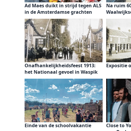
Ad Maes duikt in strijd tegen ALS
Na ruim 60
in de Amsterdamse grachten
Waalwijks
Onafhankelijkheidsfeest 1913:
Expositie 
het Nationaal gevoel in Waspik
Einde van de schoolvakantie
Close to Y