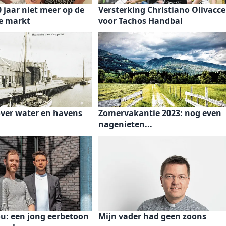
 jaar niet meer op de
Versterking Christiano Olivacce
e markt
voor Tachos Handbal
over water en havens
Zomervakantie 2023: nog even
nagenieten...
ou: een jong eerbetoon
Mijn vader had geen zoons