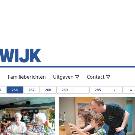
s
Familieberichten
Uitgaven ▽
Contact ▽
5
266
267
268
269
...
285
›
»