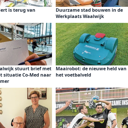
ert is terug van
Duurzame stad bouwen in de
Werkplaats Waalwijk
lwijk stuurt brief met
Maairobot: de nieuwe held van
t situatie Co-Med naar
het voetbalveld
amer