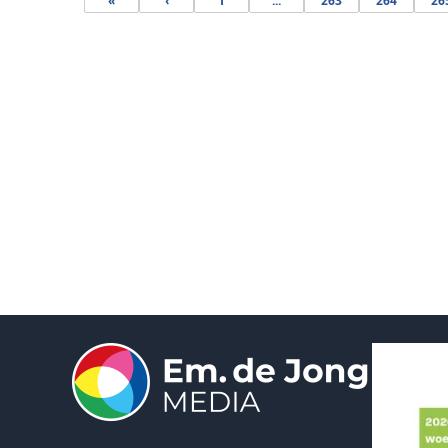
«
‹
1
...
263
264
26