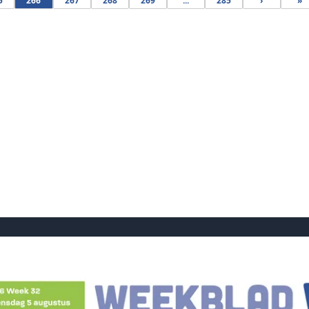
5
266
267
268
269
...
285
›
»