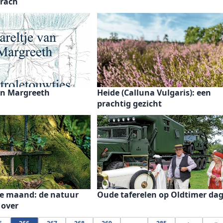
rach
an Margreeth
Heide (Calluna Vulgaris): een
prachtig gezicht
de maand: de natuur
Oude taferelen op Oldtimer da
 over