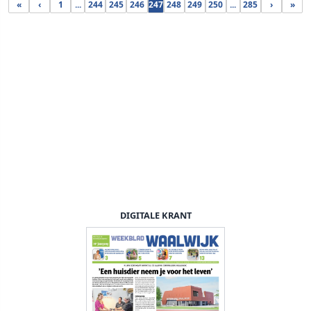
«
‹
1
...
244
245
246
247
248
249
250
...
285
›
»
DIGITALE KRANT