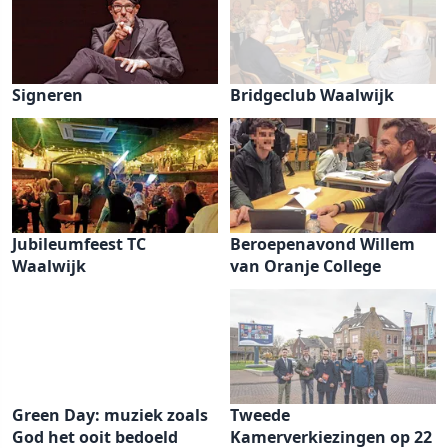
Signeren
Bridgeclub Waalwijk
Jubileumfeest TC
Beroepenavond Willem
Waalwijk
van Oranje College
Green Day: muziek zoals
Tweede
God het ooit bedoeld
Kamerverkiezingen op 22