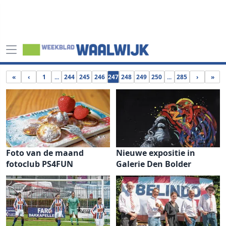
«
‹
1
...
244
245
246
247
248
249
250
...
285
›
»
Foto van de maand
Nieuwe expositie in
fotoclub PS4FUN
Galerie Den Bolder