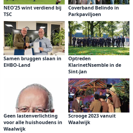
NEO’25 wint verdiend bij
Coverband Belindo in
TSC
Parkpaviljoen
Samen bruggen slaan in
Optreden
EHBO-Land
KlarinetNsemble in de
Sint-Jan
Geen lastenverlichting
Scrooge 2023 vanuit
voor alle huishoudens in
Waalwijk
Waalwijk