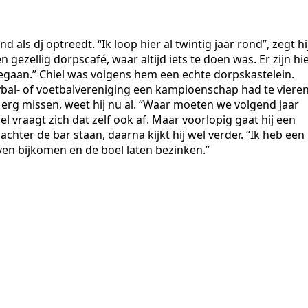
ls dj optreedt. “Ik loop hier al twintig jaar rond”, zegt hij
en gezellig dorpscafé, waar altijd iets te doen was. Er zijn hi
gegaan.” Chiel was volgens hem een echte dorpskastelein.
leybal- of voetbalvereniging een kampioenschap had te vieren
el erg missen, weet hij nu al. “Waar moeten we volgend jaar
l vraagt zich dat zelf ook af. Maar voorlopig gaat hij een
achter de bar staan, daarna kijkt hij wel verder. “Ik heb een
ven bijkomen en de boel laten bezinken.”