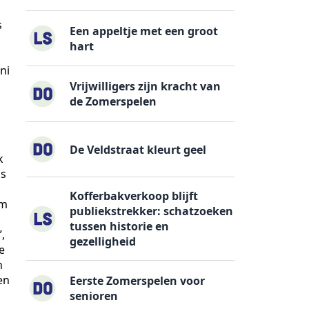
s
Een appeltje met een groot
hart
ni
Vrijwilligers zijn kracht van
de Zomerspelen
De Veldstraat kleurt geel
k
ls
Kofferbakverkoop blijft
om
publiekstrekker: schatzoeken
tussen historie en
,
gezelligheid
e
n
en
Eerste Zomerspelen voor
senioren