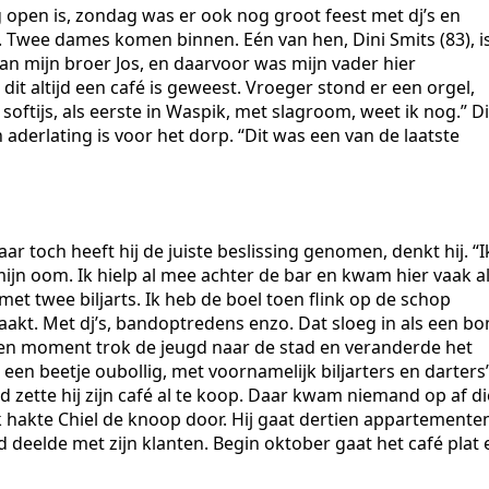
open is, zondag was er ook nog groot feest met dj’s en
. Twee dames komen binnen. Eén van hen, Dini Smits (83), i
van mijn broer Jos, en daarvoor was mijn vader hier
 dit altijd een café is geweest. Vroeger stond er een orgel,
oftijs, als eerste in Waspik, met slagroom, weet ik nog.” Di
derlating is voor het dorp. “Dit was een van de laatste
ar toch heeft hij de juiste beslissing genomen, denkt hij. “I
ijn oom. Ik hielp al mee achter de bar en kwam hier vaak a
met twee biljarts. Ik heb de boel toen flink op de schop
akt. Met dj’s, bandoptredens enzo. Dat sloeg in als een b
en moment trok de jeugd naar de stad en veranderde het
n beetje oubollig, met voornamelijk biljarters en darters”
ijd zette hij zijn café al te koop. Daar kwam niemand op af di
jk hakte Chiel de knoop door. Hij gaat dertien appartemente
d deelde met zijn klanten. Begin oktober gaat het café plat 