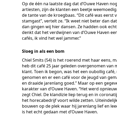
Op de één na laatste dag dat d’Ouwe Haven nog 
artiesten, zijn de klanten een beetje weemoedig
de tante van de kroegbaas. “Dit café was eerst 
stamgast”, vertelt ze. “Ik weet niet beter dan dat
dan gingen wij hier dansen. Ze hadden ook echt s
denkt dat het verdwijnen van d’Ouwe Haven een a
cafés, ik vind het wel jammer.”
Sloeg in als een bom
Chiel Smits (54) is het roerend met haar eens, ma
heb dit café 25 jaar geleden overgenomen van m
klant. Toen ik begon, was het een oubollig café, 
genomen en er een café voor de jeugd van gema
en draaide jarenlang goed.” Maar op een gegev
karakter van d’Ouwe Haven. “Het werd opnieuw ee
zegt Chiel. De klandizie liep terug en in coronat
het horecabedrijf voort wilde zetten. Uiteindeli
bouwen op de plek waar hij jarenlang lief en lee
is het echt gedaan met d’Ouwe Haven.