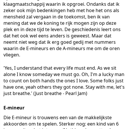
klaagmaatschappij waarin ik opgroei. Ondanks dat ik
zeker ook mijn bedenkingen heb met hoe het ons als
mensheid zal vergaan in de toekomst, ben ik van
mening dat we de koning te rijk mogen zijn op deze
plek en in deze tijd te leven. De geschiedenis leert ons
dat het ook wel eens anders is geweest. Maar dat
neemt niet weg dat ik erg goed gedij met nummers
waarin de E-mineurs en de A-mineurs me om de oren
vliegen.
'Yes, I understand that every life must end. As we sit
alone I know someday we must go. Oh, I'm a lucky man
to count on both hands the ones I love. Some folks just
have one, yeah others they got none. Stay with me, let's
just breathe.'
(Just breathe - Pearl Jam)
E-mineur
Die E-mineur is trouwens een van de makkelijkste
akkoorden om te spelen. Sterker nog: een kind van 6