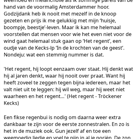
weemoed en melancholie als ik sommige parels van de
hand van de voormalig Amsterdammer hoor.
Godzijdank heb ik nooit met mezelf in de knoop
gezeten en prijs ik me gelukkig met mijn ‘huisje,
boompje, beestje’-leven. Maar ik kan me helemaal
voorstellen dat mensen voor wie het even niet voor de
wind gaat helemaal stuk gaan op ‘Het regent’, een
oudje van de Kecks-lp ‘In de krochten van de geest’.
Nondeju: wat een stemmig nummer is dat.
'Het regent, hij loopt eenzaam over staat. Hij denkt wat
hij al jaren denkt, waar hij nooit over praat. Want hij
heeft zoveel te zeggen tegen bijna iedereen, maar het
valt niet uit te leggen: hij wil weg, maar hij weet niet
waarheen en het regent…'
(Het regent - Tröckener
Kecks)
Een fikse regenbui is nodig om daarna weer extra
dankbaar te zijn voor de eerste zonnestralen. En zo is
het in de muziek ook. Gun jezelf af en toe een
weemoedig liedje en voel te pijn in al je poriën. De zon