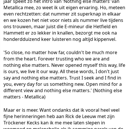
jaar speelt zo het intro van ‘Nothing else matters’ van
Metallica mee, zo weet ik uit eigen ervaring. Ho, meteen
even rechtzetten: dat nummer zit superknap in elkaar
en we kozen het niet voor niets als nummer live tijdens
ons trouwen, maar juist die E-mineur die Hetfield en
Hammett er zo lekker in knallen, bezorgt me ook na
honderdduizend keer luisteren nog altijd kippenvel.
'So close, no matter how far, couldn't be much more
from the heart. Forever trusting who we are and
nothing else matters. Never opened myself this way, life
is ours, we live it our way. All these words, I don't just
say and nothing else matters. Trust I seek and I find in
you, every day for us something new. Open mind for a
different view and nothing else matters.'
(Nothing else
matters - Metallica)
Maar er is meer. Want ondanks dat ik vooral heel veel
fijne herinneringen heb aan Rick de Leeuw met zijn
Tröckener Kecks kan ik me mee laten slepen in