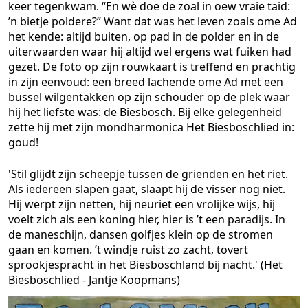
keer tegenkwam. “En wè doe de zoal in oew vraie taid:
’n bietje poldere?” Want dat was het leven zoals ome Ad
het kende: altijd buiten, op pad in de polder en in de
uiterwaarden waar hij altijd wel ergens wat fuiken had
gezet. De foto op zijn rouwkaart is treffend en prachtig
in zijn eenvoud: een breed lachende ome Ad met een
bussel wilgentakken op zijn schouder op de plek waar
hij het liefste was: de Biesbosch. Bij elke gelegenheid
zette hij met zijn mondharmonica Het Biesboschlied in:
goud!
'Stil glijdt zijn scheepje tussen de grienden en het riet.
Als iedereen slapen gaat, slaapt hij de visser nog niet.
Hij werpt zijn netten, hij neuriet een vrolijke wijs, hij
voelt zich als een koning hier, hier is ’t een paradijs. In
de maneschijn, dansen golfjes klein op de stromen
gaan en komen. ’t windje ruist zo zacht, tovert
sprookjespracht in het Biesboschland bij nacht.'
(Het
Biesboschlied - Jantje Koopmans)