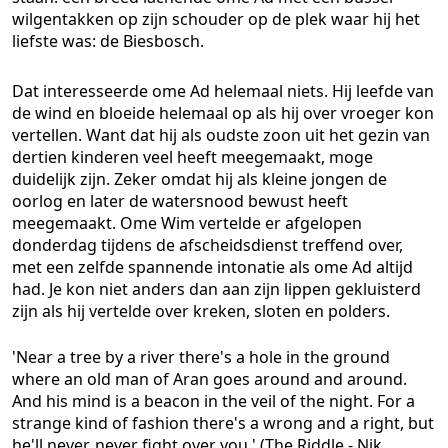
wilgentakken op zijn schouder op de plek waar hij het
liefste was: de Biesbosch.
Dat interesseerde ome Ad helemaal niets. Hij leefde van
de wind en bloeide helemaal op als hij over vroeger kon
vertellen. Want dat hij als oudste zoon uit het gezin van
dertien kinderen veel heeft meegemaakt, moge
duidelijk zijn. Zeker omdat hij als kleine jongen de
oorlog en later de watersnood bewust heeft
meegemaakt. Ome Wim vertelde er afgelopen
donderdag tijdens de afscheidsdienst treffend over,
met een zelfde spannende intonatie als ome Ad altijd
had. Je kon niet anders dan aan zijn lippen gekluisterd
zijn als hij vertelde over kreken, sloten en polders.
'Near a tree by a river there's a hole in the ground
where an old man of Aran goes around and around.
And his mind is a beacon in the veil of the night. For a
strange kind of fashion there's a wrong and a right, but
he'll never, never fight over you.'
(The Riddle - Nik