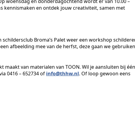
en. Op woensdag en donderdagochtend wordt er van 10.00 –
ns kennismaken en ontdek jouw creativiteit, samen met
 schildersclub Broma’s Palet weer een workshop schildere
g een afbeelding mee van de herfst, deze gaan we gebruike
ruikt maakt van materialen van TOON. Wil je aansluiten bij éé
 via 0416 – 652734 of
info@thhw.nl
. Of loop gewoon eens