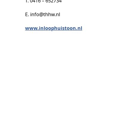
T. 0416 – 652734
E. info@thhw.nl
www.inloophuistoon.nl