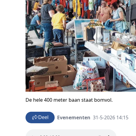
De hele 400 meter baan staat bomvol.
Evenementen
31-5-2026 14:15
Deel