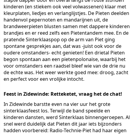
stapte dapper door en overal langs de route stonden
kinderen (en stiekem ook veel volwassenen) klaar met
kleurplaten, liedjes en verlanglijstjes. De Pieten deelden
handenvol pepernoten en mandarijnen uit, de
brandweerpieten blusten samen met dappere kinderen
brandjes en er reed zelfs een Pietentandem mee. En de
pratende Sinterklaaspop op de arm van Piet ging
spontane gesprekjes aan, dat was -juist ook voor de
oudere omstanders- echt genieten! Een drietal Pieten
begon spontaan aan een pietenpolonaise, waarbij het
voor omstanders een raadsel bleef wie van de drie nu
de echte was. Het weer werkte goed mee: droog, zacht
en perfect voor een vrolijke intocht.
Feest in Zidewinde: Retteketet, vraag het de chat!
In Zidewinde barstte even na vier uur het grote
sinterklaasfeest los. Terwijl de band speelde en
kinderen dansten, werd Sinterklaas binnengeroepen. Al
snel werd duidelijk dat Pieten dit jaar iets bijzonders
hadden voorbereid: Radio-Technie-Piet had haar eigen