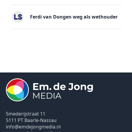
Ferdi van Dongen weg als wethouder
Smederijstraat 11
5111 PT Baarle-Nassau
info@emdejongmedia.nl