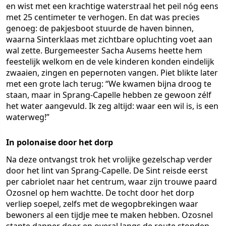
en wist met een krachtige waterstraal het peil nóg eens
met 25 centimeter te verhogen. En dat was precies
genoeg: de pakjesboot stuurde de haven binnen,
waarna Sinterklaas met zichtbare opluchting voet aan
wal zette. Burgemeester Sacha Ausems heette hem
feestelijk welkom en de vele kinderen konden eindelijk
zwaaien, zingen en pepernoten vangen. Piet blikte later
met een grote lach terug: “We kwamen bijna droog te
staan, maar in Sprang-Capelle hebben ze gewoon zélf
het water aangevuld. Ik zeg altijd: waar een wil is, is een
waterweg!”
In polonaise door het dorp
Na deze ontvangst trok het vrolijke gezelschap verder
door het lint van Sprang-Capelle. De Sint reisde eerst
per cabriolet naar het centrum, waar zijn trouwe paard
Ozosnel op hem wachtte. De tocht door het dorp
verliep soepel, zelfs met de wegopbrekingen waar
bewoners al een tijdje mee te maken hebben. Ozosnel