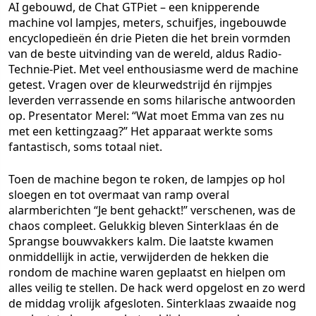
AI gebouwd, de Chat GTPiet – een knipperende
machine vol lampjes, meters, schuifjes, ingebouwde
encyclopedieën én drie Pieten die het brein vormden
van de beste uitvinding van de wereld, aldus Radio-
Technie-Piet. Met veel enthousiasme werd de machine
getest. Vragen over de kleurwedstrijd én rijmpjes
leverden verrassende en soms hilarische antwoorden
op. Presentator Merel: “Wat moet Emma van zes nu
met een kettingzaag?” Het apparaat werkte soms
fantastisch, soms totaal niet.
Toen de machine begon te roken, de lampjes op hol
sloegen en tot overmaat van ramp overal
alarmberichten “Je bent gehackt!” verschenen, was de
chaos compleet. Gelukkig bleven Sinterklaas én de
Sprangse bouwvakkers kalm. Die laatste kwamen
onmiddellijk in actie, verwijderden de hekken die
rondom de machine waren geplaatst en hielpen om
alles veilig te stellen. De hack werd opgelost en zo werd
de middag vrolijk afgesloten. Sinterklaas zwaaide nog