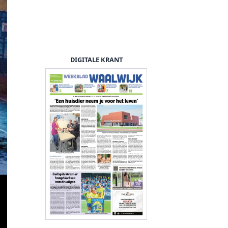
DIGITALE KRANT
Foto: Alex d