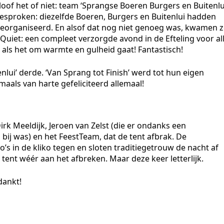
of het of niet: team ‘Sprangse Boeren Burgers en Buitenlu
gesproken: diezelfde Boeren, Burgers en Buitenlui hadden
georganiseerd. En alsof dat nog niet genoeg was, kwamen 
Quiet: een compleet verzorgde avond in de Efteling voor al
 als het om warmte en gulheid gaat! Fantastisch!
nlui’ derde. ‘Van Sprang tot Finish’ werd tot hun eigen
aals van harte gefeliciteerd allemaal!
irk Meeldijk, Jeroen van Zelst (die er ondanks een
 bij was) en het FeestTeam, dat de tent afbrak. De
’s in de kliko tegen en sloten traditiegetrouw de nacht af
tent wéér aan het afbreken. Maar deze keer letterlijk.
dankt!