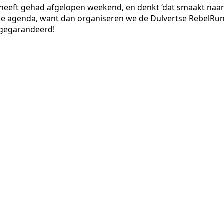
 heeft gehad afgelopen weekend, en denkt ‘dat smaakt naa
n je agenda, want dan organiseren we de Dulvertse RebelRun
t gegarandeerd!