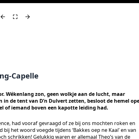
ang-Capelle
r. Wékenlang zon, geen wolkje aan de lucht, maar
 in de tent van D’n Dulvert zetten, besloot de hemel op
 wel of iemand boven een kapotte leiding had.
ence, had vooraf gevraagd of ze bij ons mochten roken en
 bij het woord voegde tijdens ‘Bakkes oep ne Kaai’ en van
toch schrikken! Gelukkig waren er allemaal Theo’s van de