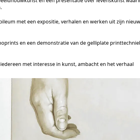
, beeldhouwkunst en een presentatie over levenskunst waari
.
jubileum met een expositie, verhalen en werken uit zijn nieu
noprints en een demonstratie van de gelliplate printtechnie
r iedereen met interesse in kunst, ambacht en het verhaal