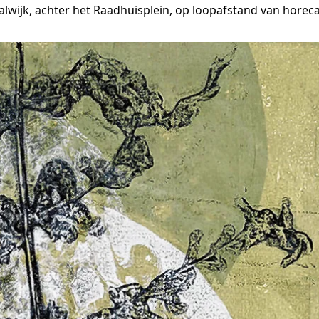
lwijk, achter het Raadhuisplein, op loopafstand van horec