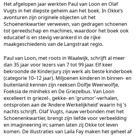
Het afgelopen jaar werkten Paul van Loon en Olaf
Vugts in het diepste geheim aan het boek. In Okke’s
avonturen zijn originele objecten uit het
Schoenenkwartier verweven, van gedragen schoenen
tot gereedschap en machines, waardoor het boek ook
educatief is en stevig verankerd in de rijke
maakgeschiedenis van de Langstraat regio.
Paul van Loon, met roots in Waalwijk, schrijft al meer
dan 35 jaar voor lezers van 7 tot 99 jaar. Elf keer
bekroonde de Kinderjury zijn werk als beste kinderboek
(categorie 10–12 jaar). Miljoenen kinderen in binnen- en
buitenland kennen zijn reeksen Dolfje Weerwolfje,
Foeksia de miniheks en De Griezelbus. Van Loon
excelleert in griezel-, gekke- en ‘grumor’-verhalen,
ontsproten aan de ‘Andere Werkelijkheid’ waarin hij ’s
nachts schrijft. Olaf Vugts, nauw verbonden met het
Schoenenkwartier, brengt zijn liefde voor verbeelding
en imagineering in; samen laten zij Okke tot leven
komen. De illustraties van Laila Fay maken het geheel af