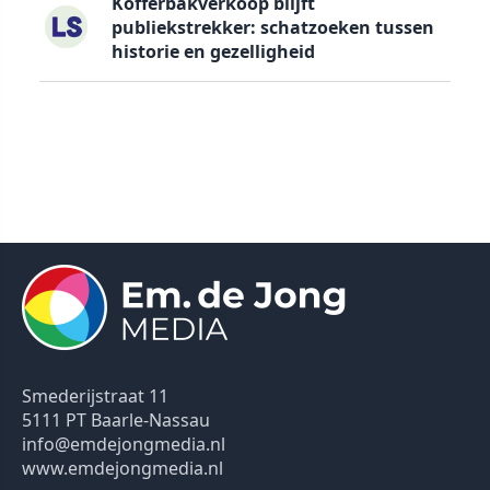
Kofferbakverkoop blijft
publiekstrekker: schatzoeken tussen
historie en gezelligheid
Smederijstraat 11
5111 PT Baarle-Nassau
info@emdejongmedia.nl
www.emdejongmedia.nl