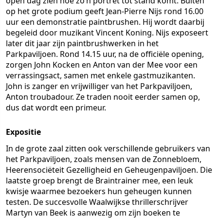
open dag zien hoe zo’n portret tot stand komt. Buiten
op het grote podium geeft Jean-Pierre Nijs rond 16.00
uur een demonstratie paintbrushen. Hij wordt daarbij
begeleid door muzikant Vincent Koning. Nijs exposeert
later dit jaar zijn paintbrushwerken in het
Parkpaviljoen. Rond 14.15 uur, na de officiële opening,
zorgen John Kocken en Anton van der Mee voor een
verrassingsact, samen met enkele gastmuzikanten.
John is zanger en vrijwilliger van het Parkpaviljoen,
Anton troubadour. Ze traden nooit eerder samen op,
dus dat wordt een primeur.
Expositie
In de grote zaal zitten ook verschillende gebruikers van
het Parkpaviljoen, zoals mensen van de Zonnebloem,
Heerensociëteit Gezelligheid en Geheugenpaviljoen. Die
laatste groep brengt de Braintrainer mee, een leuk
kwisje waarmee bezoekers hun geheugen kunnen
testen. De succesvolle Waalwijkse thrillerschrijver
Martyn van Beek is aanwezig om zijn boeken te