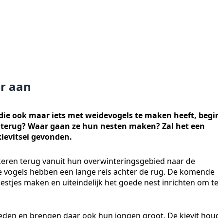
r aan
ie ook maar iets met weidevogels te maken heeft, begi
s terug? Waar gaan ze hun nesten maken? Zal het een
ievitsei gevonden.
r keren terug vanuit hun overwinteringsgebied naar de
 vogels hebben een lange reis achter de rug. De komende
fnestjes maken en uiteindelijk het goede nest inrichten om t
eden en brengen daar ook hun jongen groot. De kievit hou