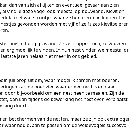
kan dan van zich afkijken en eventueel gevaar aan zien
 al vind je deze vogel ook meestal op bouwland. Kievit en
bedekt met wat strootjes waar ze hun eieren in leggen. De
 nestjes gevonden worden met vijf of zelfs zes kievitseieren
eren.
ste thuis in hoog grasland. Ze verstoppen zich; ze vouwen
den erg moeilijk te vinden. In hun nest vinden we meestal dr
 laatste jaren helaas niet meer in ons gebied.
egin juli erop uit om, waar mogelijk samen met boeren,
ringen kan de boer zien waar er een nest is en daar
 door bijvoorbeeld om een nest heen te maaien. Zijn de
atst, dan kan tijdens de bewerking het nest even verplaatst
e lang duurt.
eken en beschermen van de nesten, maar ze zijn ook extra oge
aar waar nodig, aan te passen om de weidevogels succesvol 