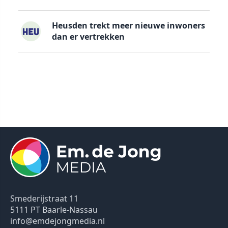
Heusden trekt meer nieuwe inwoners
dan er vertrekken
Smederijstraat 11
5111 PT Baarle-Nassau
info@emdejongmedia.nl