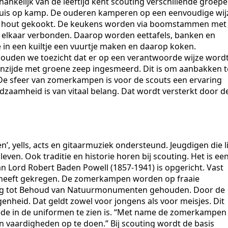
hankelijk van de leeftijd kent scouting verschillende groepe
huis op kamp. De ouderen kamperen op een eenvoudige wij
k op hout gekookt. De keukens worden via boomstammen met
 elkaar verbonden. Daarop worden eettafels, banken en
 in een kuiltje een vuurtje maken en daarop koken.
ouden we toezicht dat er op een verantwoorde wijze word
nzijde met groene zeep ingesmeerd. Dit is om aanbakken t
e sfeer van zomerkampen is voor de scouts een ervaring
edzaamheid is van vitaal belang. Dat wordt versterkt door d
, yells, acts en gitaarmuziek ondersteund. Jeugdigen die l
even. Ook traditie en historie horen bij scouting. Het is ee
n Lord Robert Baden Powell (1857-1941) is opgericht. Vast
ls heeft gekregen. De zomerkampen worden op fraaie
ing tot Behoud van Natuurmonumenten gehouden. Door de
igenheid. Dat geldt zowel voor jongens als voor meisjes. Dit
 mede in de uniformen te zien is. “Met name de zomerkampen
n vaardigheden op te doen.” Bij scouting wordt de basis