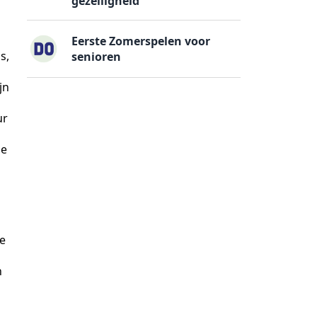
gezelligheid
Eerste Zomerspelen voor
s,
senioren
jn
ur
de
we
n