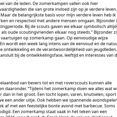
oei van de leden. De zomerkampen vallen ook hier
 vaardigheden die van grote invloed zijn op je verdere leven.
 Maar de belangrijkste basis voor mijn verdere leven heb ik
rken en respectvol met andere mensen omgaan. Bijzonder i
ingperiode. Bij de scouts gaven we elkaar symbolisch altijd
 als oude scoutingvrienden elkaar nog steeds.” Bijzonder zi
re vaartuigen op zomerkamp gaan. Op eenvoudige wijze
 En wordt een week lang intens van de eenvoud en de natu
jke ontwikkeling en de verantwoordelijkheid van jeugdleden.
nsluit bij de ontwikkelingsfase, leeftijd en interesses van 
spelaanbod van bevers tot en met roverscouts kunnen alle
len daaronder. “Tijdens het zomerkamp doen we alles wat 
dan in het groot. Een tocht lopen, varen, knutselen, sport
 we een ander uitje. Ook hebben we spannende avondspele
ek af met een feestelijke bonte avond met barbecue. Soms
odigd. Een zomerkamp staat vaak in het teken van een