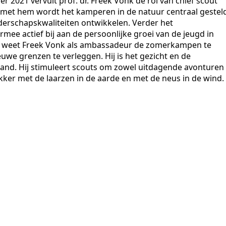
 2021 vervult prof. dr. Freek Vonk de rol van chief scout
met hem wordt het kamperen in de natuur centraal gesteld
erschapskwaliteiten ontwikkelen. Verder het
ee actief bij aan de persoonlijke groei van de jeugd in
me weet Freek Vonk als ambassadeur de zomerkampen te
euwe grenzen te verleggen. Hij is het gezicht en de
and. Hij stimuleert scouts om zowel uitdagende avonturen
ekker met de laarzen in de aarde en met de neus in de wind.