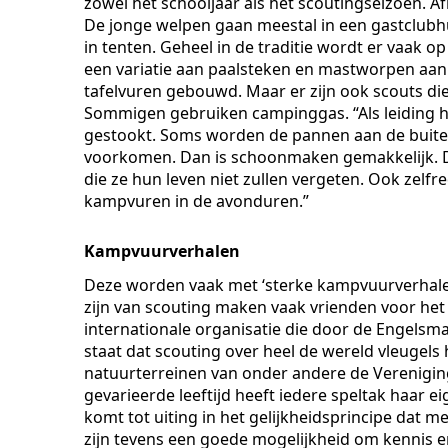
zowel het schooljaar als het scoutingseizoen. Af
De jonge welpen gaan meestal in een gastclub
in tenten. Geheel in de traditie wordt er vaa
een variatie aan paalsteken en mastworpen aan
tafelvuren gebouwd. Maar er zijn ook scouts die
Sommigen gebruiken campinggas. “Als leiding h
gestookt. Soms worden de pannen aan de buite
voorkomen. Dan is schoonmaken gemakkelijk. D
die ze hun leven niet zullen vergeten. Ook zelfr
kampvuren in de avonduren.”
Kampvuurverhalen
Deze worden vaak met ‘sterke kampvuurverhalen’
zijn van scouting maken vaak vrienden voor het l
internationale organisatie die door de Engelsma
staat dat scouting over heel de wereld vleuge
natuurterreinen van onder andere de Verenig
gevarieerde leeftijd heeft iedere speltak haar e
komt tot uiting in het gelijkheidsprincipe dat
zijn tevens een goede mogelijkheid om kennis e