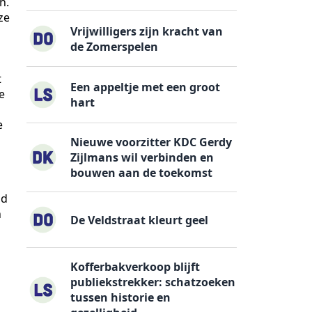
n.
ze
Vrijwilligers zijn kracht van
de Zomerspelen
t
Een appeltje met een groot
e
hart
e
Nieuwe voorzitter KDC Gerdy
Zijlmans wil verbinden en
bouwen aan de toekomst
id
n
De Veldstraat kleurt geel
Kofferbakverkoop blijft
publiekstrekker: schatzoeken
tussen historie en