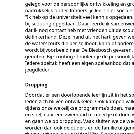
gelegd voor de persoonlijke ontwikkeling en gr
nadrukkelijk onder. Immers, je leert hier sociale
“Ik heb op de universiteit veel kennis opgedaan.
bij scouting opgedaan. Daar leerde ik samenwe
dat ik nog contact heb met vrienden uit de scout
de linkerhand. Deze ‘hand uit het hart’ geven we
de waterscouts die per zeilboot, kano of ande
wordt bijvoorbeeld naar De Biesbosch gevaren.
genoten. Bij scouting stimuleer je de persoonli
Iedere speltak heeft een eigen spelaanbod dat aa
jeugdleden.
Dropping
Doordat er een doorlopende leerlijn zit in het 
leden zich blijven ontwikkelen. Ook kampen val
tijdens onze wekelijkse programma’s doen, maar 
en spel, naar een zwembad of meertje of doen
en gaan we op dropping. Vaak sluiten we de we
worden dan ook de ouders en de familie uitgen