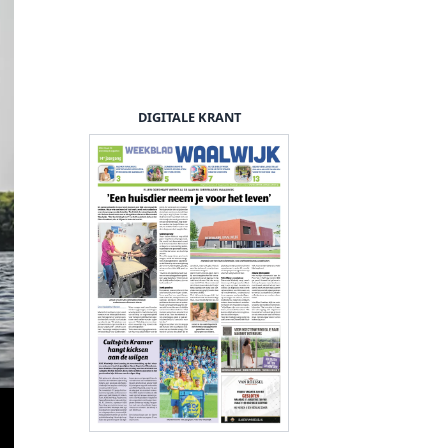
DIGITALE KRANT
Zeescouts voelen zich als 