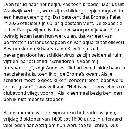
Even terug naar het begin. Pas toen broeder Marius uit
Waalwijk vertrok, werd zijn schildergroepje omgezet in
een heuse vereniging. Dat betekent dat Broma’s Palet
in 2026 officieel zijn 60-jarig bestaan viert. De expositie
in het Parkpaviljoen is daar een voorproefje van. Zo’n
twintig leden laten hun werk zien, dat varieert van
portretten tot landschappen en van aquarel tot olieverf.
Bestuursleden Schaafstra en Kreeft zijn zelf ook
bevangen door het schildervirus, ze zijn beiden al ruim
vijftien jaar actief lid. “Schilderen is voor mij
ontspanning”, zegt Annelies. “Ik had een drukke baan in
het ziekenhuis, toen ik bij de Broma’s kwam. Als je
schildert moet je goed kijken, concentreren, daar word
je rustig van.” Frans vult aan: “Het is een urenvreter, zo’n
clubavond vliegt voorbij. Als ik eenmaal bezig ben, dan
ben ik niet meer te stoppen.”
Bij de opening van de expositie in het Parkpaviljoen,
vrijdag 3 oktober van 14.00 tot 16.00 uur, zijn uiteraard
veel leden aanwezig om hun werk toe te lichten. Dus