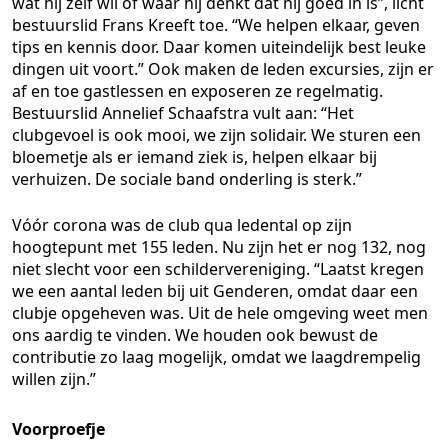
wat hij zelf wil of waar hij denkt dat hij goed in is”, licht
bestuurslid Frans Kreeft toe. “We helpen elkaar, geven
tips en kennis door. Daar komen uiteindelijk best leuke
dingen uit voort.” Ook maken de leden excursies, zijn er
af en toe gastlessen en exposeren ze regelmatig.
Bestuurslid Annelief Schaafstra vult aan: “Het
clubgevoel is ook mooi, we zijn solidair. We sturen een
bloemetje als er iemand ziek is, helpen elkaar bij
verhuizen. De sociale band onderling is sterk.”
Vóór corona was de club qua ledental op zijn
hoogtepunt met 155 leden. Nu zijn het er nog 132, nog
niet slecht voor een schildervereniging. “Laatst kregen
we een aantal leden bij uit Genderen, omdat daar een
clubje opgeheven was. Uit de hele omgeving weet men
ons aardig te vinden. We houden ook bewust de
contributie zo laag mogelijk, omdat we laagdrempelig
willen zijn.”
Voorproefje