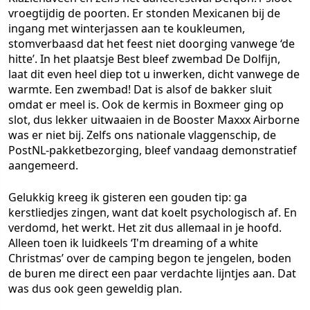
vroegtijdig de poorten. Er stonden Mexicanen bij de
ingang met winterjassen aan te koukleumen,
stomverbaasd dat het feest niet doorging vanwege ‘de
hitte’. In het plaatsje Best bleef zwembad De Dolfijn,
laat dit even heel diep tot u inwerken, dicht vanwege de
warmte. Een zwembad! Dat is alsof de bakker sluit
omdat er meel is. Ook de kermis in Boxmeer ging op
slot, dus lekker uitwaaien in de Booster Maxxx Airborne
was er niet bij. Zelfs ons nationale vlaggenschip, de
PostNL-pakketbezorging, bleef vandaag demonstratief
aangemeerd.
Gelukkig kreeg ik gisteren een gouden tip: ga
kerstliedjes zingen, want dat koelt psychologisch af. En
verdomd, het werkt. Het zit dus allemaal in je hoofd.
Alleen toen ik luidkeels ‘I'm dreaming of a white
Christmas’ over de camping begon te jengelen, boden
de buren me direct een paar verdachte lijntjes aan. Dat
was dus ook geen geweldig plan.