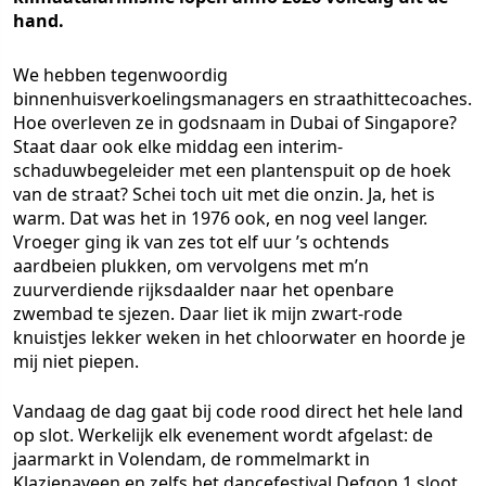
hand.
We hebben tegenwoordig
binnenhuisverkoelingsmanagers en straathittecoaches.
Hoe overleven ze in godsnaam in Dubai of Singapore?
Staat daar ook elke middag een interim-
schaduwbegeleider met een plantenspuit op de hoek
van de straat? Schei toch uit met die onzin. Ja, het is
warm. Dat was het in 1976 ook, en nog veel langer.
Vroeger ging ik van zes tot elf uur ’s ochtends
aardbeien plukken, om vervolgens met m’n
zuurverdiende rijksdaalder naar het openbare
zwembad te sjezen. Daar liet ik mijn zwart-rode
knuistjes lekker weken in het chloorwater en hoorde je
mij niet piepen.
Vandaag de dag gaat bij code rood direct het hele land
op slot. Werkelijk elk evenement wordt afgelast: de
jaarmarkt in Volendam, de rommelmarkt in
Klazienaveen en zelfs het dancefestival Defqon.1 sloot