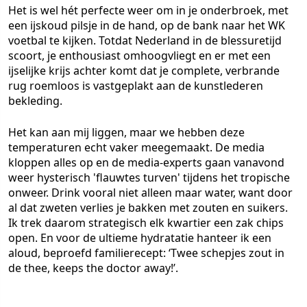
Het is wel hét perfecte weer om in je onderbroek, met
een ijskoud pilsje in de hand, op de bank naar het WK
voetbal te kijken. Totdat Nederland in de blessuretijd
scoort, je enthousiast omhoogvliegt en er met een
ijselijke krijs achter komt dat je complete, verbrande
rug roemloos is vastgeplakt aan de kunstlederen
bekleding.
Het kan aan mij liggen, maar we hebben deze
temperaturen echt vaker meegemaakt. De media
kloppen alles op en de media-experts gaan vanavond
weer hysterisch 'flauwtes turven' tijdens het tropische
onweer. Drink vooral niet alleen maar water, want door
al dat zweten verlies je bakken met zouten en suikers.
Ik trek daarom strategisch elk kwartier een zak chips
open. En voor de ultieme hydratatie hanteer ik een
aloud, beproefd familierecept: ‘Twee schepjes zout in
de thee, keeps the doctor away!’.