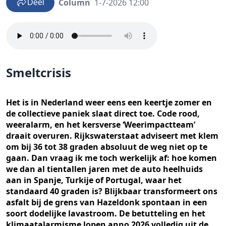
Column
1-7-2026 12:00
Deel
Smeltcrisis
Het is in Nederland weer eens een keertje zomer en
de collectieve paniek slaat direct toe. Code rood,
weeralarm, en het kersverse ‘Weerimpactteam’
draait overuren. Rijkswaterstaat adviseert met klem
om bij 36 tot 38 graden absoluut de weg niet op te
gaan. Dan vraag ik me toch werkelijk af: hoe komen
we dan al tientallen jaren met de auto heelhuids
aan in Spanje, Turkije of Portugal, waar het
standaard 40 graden is? Blijkbaar transformeert ons
asfalt bij de grens van Hazeldonk spontaan in een
soort dodelijke lavastroom. De betutteling en het
klimaatalarmisme lopen anno 2026 volledig uit de