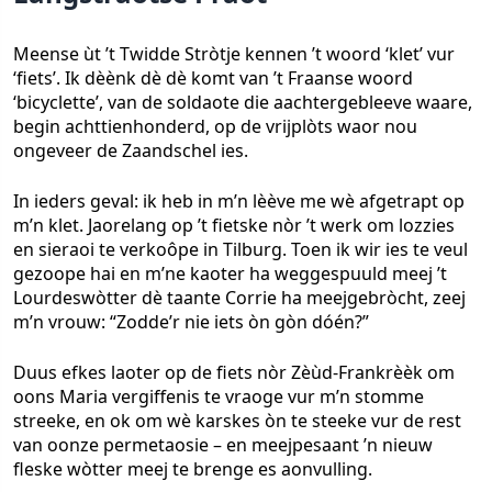
Meense ùt ’t Twidde Stròtje kennen ’t woord ‘klet’ vur
‘fiets’. Ik dèènk dè dè komt van ’t Fraanse woord
‘bicyclette’, van de soldaote die aachtergebleeve waare,
begin achttienhonderd, op de vrijplòts waor nou
ongeveer de Zaandschel ies.
In ieders geval: ik heb in m’n lèève me wè afgetrapt op
m’n klet. Jaorelang op ’t fietske nòr ’t werk om lozzies
en sieraoi te verkoôpe in Tilburg. Toen ik wir ies te veul
gezoope hai en m’ne kaoter ha weggespuuld meej ’t
Lourdeswòtter dè taante Corrie ha meejgebròcht, zeej
m’n vrouw: “Zodde’r nie iets òn gòn dóén?”
Duus efkes laoter op de fiets nòr Zèùd-Frankrèèk om
oons Maria vergiffenis te vraoge vur m’n stomme
streeke, en ok om wè karskes òn te steeke vur de rest
van oonze permetaosie – en meejpesaant ’n nieuw
fleske wòtter meej te brenge es aonvulling.