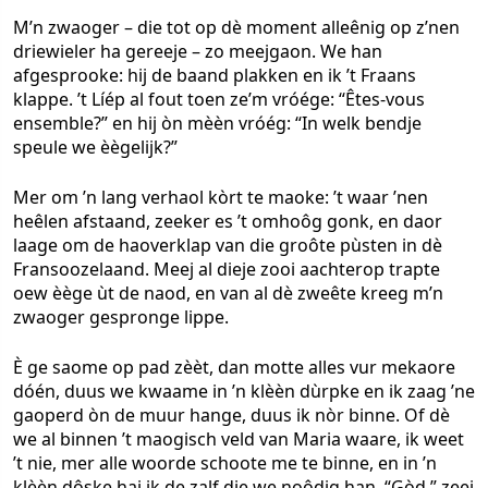
M’n zwaoger – die tot op dè moment alleênig op z’nen
driewieler ha gereeje – zo meejgaon. We han
afgesprooke: hij de baand plakken en ik ’t Fraans
klappe. ’t Líép al fout toen ze’m vróége: “Êtes-vous
ensemble?” en hij òn mèèn vróég: “In welk bendje
speule we èègelijk?”
Mer om ’n lang verhaol kòrt te maoke: ’t waar ’nen
heêlen afstaand, zeeker es ’t omhoôg gonk, en daor
laage om de haoverklap van die groôte pùsten in dè
Fransoozelaand. Meej al dieje zooi aachterop trapte
oew èège ùt de naod, en van al dè zweête kreeg m’n
zwaoger gespronge lippe.
È ge saome op pad zèèt, dan motte alles vur mekaore
dóén, duus we kwaame in ’n klèèn dùrpke en ik zaag ’ne
gaoperd òn de muur hange, duus ik nòr binne. Of dè
we al binnen ’t maogisch veld van Maria waare, ik weet
’t nie, mer alle woorde schoote me te binne, en in ’n
klèèn dôske hai ik de zalf die we noôdig han. “Gòd,” zeej