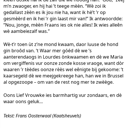
m’n zwaoger, en hij hai ’t teege mèèn. “Wè zoi ik
gedallast zèèn es ik jou nie ha, want ik hè’t ’r op
gesmèèrd en ik hei ’r gin laast mir van!” Ik antwoordde:
“Nou, jonge, mèèn Fraans ies ok nie alles! Ik wies alleên
wè aambeiezalf was.”
Wè-t’r toen ùt z’ne mond kwaam, daor luuse de hond
gin broôd van. ’t Waar mer góéd dè we ’s
aanterendaogs in Lourdes ònkwaamen en dè we Maria
om vergiffenis vur oonze zonde kosse vraoge, want dòr
waaren ’r tèèdes oonze rèès wel eênigte bij gekoome: ’t
kaarsegeld dè we meejgekreege han, han we in Brussel
al opgezoope – om van de rest nog mer te zwèège.
Oons Lief Vrouwke ies barmhartig vur zondaars, en dè
waar oons geluk...
Tekst: Frans Oosterwaal (Kaatsheuvels)