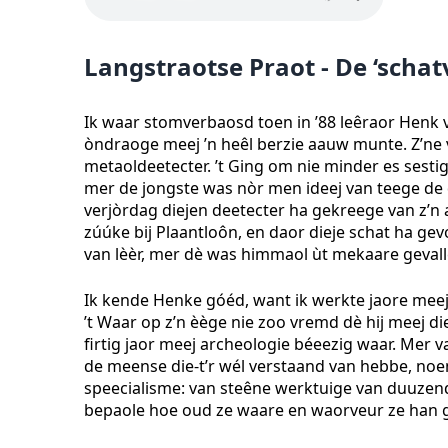
Langstraotse Praot - De ‘scha
Ik waar stomverbaosd toen in ’88 leêraor Henk 
òndraoge meej ’n heêl berzie aauw munte. Z’ne 
metaoldeetecter. ’t Ging om nie minder es sesti
mer de jongste was nòr men ideej van teege de 
verjòrdag diejen deetecter ha gekreege van z’n 
zúúke bij Plaantloôn, en daor dieje schat ha ge
van lèèr, mer dè was himmaol ùt mekaare gevall
Ik kende Henke góéd, want ik werkte jaore mee
’t Waar op z’n èège nie zoo vremd dè hij meej d
firtig jaor meej archeologie béeezig waar. Mer v
de meense die-t’r wél verstaand van hebbe, no
speecialisme: van steêne werktuige van duuzend
bepaole hoe oud ze waare en waorveur ze han 