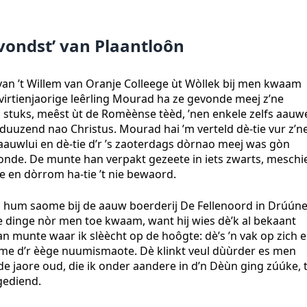
tvondst’ van Plaantloôn
van ’t Willem van Oranje Colleege ùt Wòllek bij men kwaam
virtienjaorige leêrling Mourad ha ze gevonde meej z’ne
g stuks, meêst ùt de Romèènse tèèd, ’nen enkele zelfs aauwe
duuzend nao Christus. Mourad hai ’m verteld dè-tie vur z’n
aauwlui en dè-tie d’r ’s zaoterdags dòrnao meej was gòn
vonde. De munte han verpakt gezeete in iets zwarts, meschi
e en dòrrom ha-tie ’t nie bewaord.
j hum saome bij de aauw boerderij De Fellenoord in Drúúne
ie dinge nòr men toe kwaam, want hij wies dè’k al bekaant
an munte waar ik slèècht op de hoôgte: dè’s ’n vak op zich 
eme d’r èège nuumismaote. Dè klinkt veul dùùrder es men
e jaore oud, die ik onder aandere in d’n Dèùn ging zúúke, 
gediend.