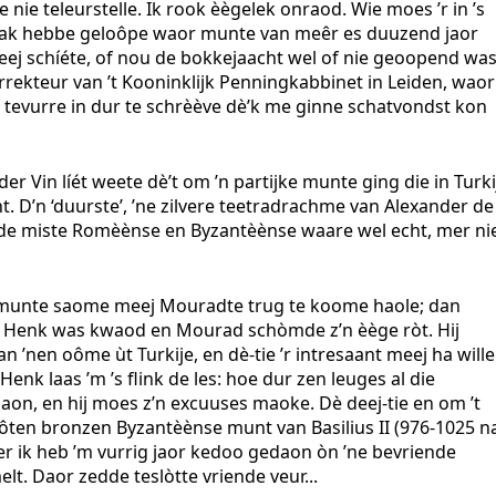
e nie teleurstelle. Ik rook èègelek onraod. Wie moes ’r in ’s
zak hebbe geloôpe waor munte van meêr es duuzend jaor
meej schíéte, of nou de bokkejaacht wel of nie geoopend was
rrekteur van ’t Kooninklijk Penningkabbinet in Leiden, waor
el tevurre in dur te schrèève dè’k me ginne schatvondst kon
 der Vin líét weete dè’t om ’n partijke munte ging die in Turki
t. D’n ‘duurste’, ’ne zilvere teetradrachme van Alexander de
; de miste Romèènse en Byzantèènse waare wel echt, mer ni
munte saome meej Mouradte trug te koome haole; dan
 Henk was kwaod en Mourad schòmde z’n èège ròt. Hij
n ’nen oôme ùt Turkije, en dè-tie ’r intresaant meej ha wille
nk laas ’m ’s flink de les: hoe dur zen leuges al die
aon, en hij moes z’n excuuses maoke. Dè deej-tie en om ’t
oôten bronzen Byzantèènse munt van Basilius II (976-1025 n
er ik heb ’m vurrig jaor kedoo gedaon òn ’ne bevriende
t. Daor zedde teslòtte vriende veur...