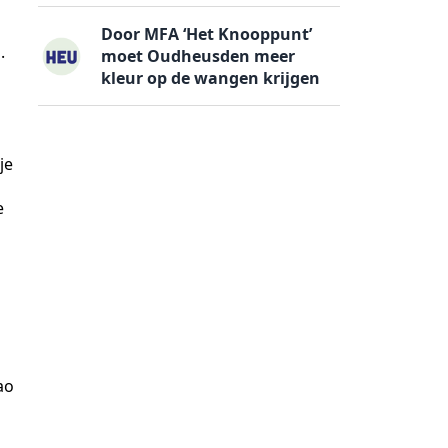
Door MFA ‘Het Knooppunt’
.
moet Oudheusden meer
kleur op de wangen krijgen
je
e
ao