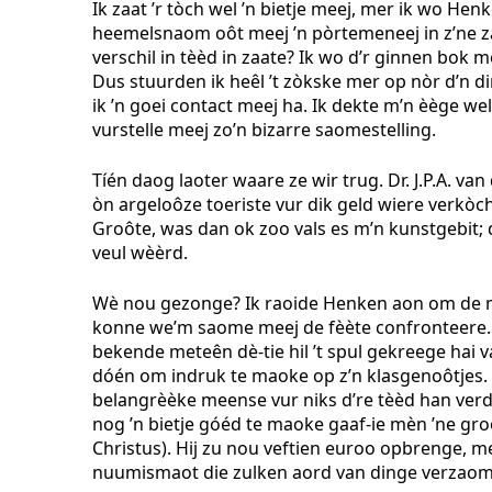
Ik zaat ’r tòch wel ’n bietje meej, mer ik wo Henk
heemelsnaom oôt meej ’n pòrtemeneej in z’ne 
verschil in tèèd in zaate? Ik wo d’r ginnen bok 
Dus stuurden ik heêl ’t zòkske mer op nòr d’n di
ik ’n goei contact meej ha. Ik dekte m’n èège w
vurstelle meej zo’n bizarre saomestelling.
Tíén daog laoter waare ze wir trug. Dr. J.P.A. van
òn argeloôze toeriste vur dik geld wiere verkòch
Groôte, was dan ok zoo vals es m’n kunstgebit
veul wèèrd.
Wè nou gezonge? Ik raoide Henken aon om de 
konne we’m saome meej de fèète confronteere.
bekende meteên dè-tie hil ’t spul gekreege hai va
dóén om indruk te maoke op z’n klasgenoôtjes. He
belangrèèke meense vur niks d’re tèèd han verd
nog ’n bietje góéd te maoke gaaf-ie mèn ’ne gr
Christus). Hij zu nou veftien euroo opbrenge, m
nuumismaot die zulken aord van dinge verzaomel