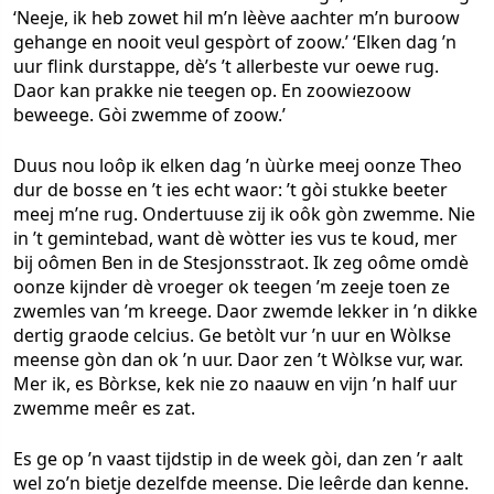
‘Neeje, ik heb zowet hil m’n lèève aachter m’n buroow
gehange en nooit veul gespòrt of zoow.’ ‘Elken dag ’n
uur flink durstappe, dè’s ’t allerbeste vur oewe rug.
Daor kan prakke nie teegen op. En zoowiezoow
beweege. Gòi zwemme of zoow.’
Duus nou loôp ik elken dag ’n ùùrke meej oonze Theo
dur de bosse en ’t ies echt waor: ’t gòi stukke beeter
meej m’ne rug. Ondertuuse zij ik oôk gòn zwemme. Nie
in ’t gemintebad, want dè wòtter ies vus te koud, mer
bij oômen Ben in de Stesjonsstraot. Ik zeg oôme omdè
oonze kijnder dè vroeger ok teegen ’m zeeje toen ze
zwemles van ’m kreege. Daor zwemde lekker in ’n dikke
dertig graode celcius. Ge betòlt vur ’n uur en Wòlkse
meense gòn dan ok ’n uur. Daor zen ’t Wòlkse vur, war.
Mer ik, es Bòrkse, kek nie zo naauw en vijn ’n half uur
zwemme meêr es zat.
Es ge op ’n vaast tijdstip in de week gòi, dan zen ’r aalt
wel zo’n bietje dezelfde meense. Die leêrde dan kenne.