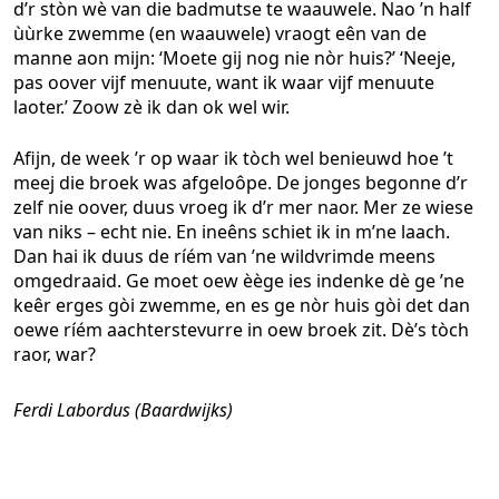
d’r stòn wè van die badmutse te waauwele. Nao ’n half
ùùrke zwemme (en waauwele) vraogt eên van de
manne aon mijn: ‘Moete gij nog nie nòr huis?’ ‘Neeje,
pas oover vijf menuute, want ik waar vijf menuute
laoter.’ Zoow zè ik dan ok wel wir.
Afijn, de week ’r op waar ik tòch wel benieuwd hoe ’t
meej die broek was afgeloôpe. De jonges begonne d’r
zelf nie oover, duus vroeg ik d’r mer naor. Mer ze wiese
van niks – echt nie. En ineêns schiet ik in m’ne laach.
Dan hai ik duus de ríém van ’ne wildvrimde meens
omgedraaid. Ge moet oew èège ies indenke dè ge ’ne
keêr erges gòi zwemme, en es ge nòr huis gòi det dan
oewe ríém aachterstevurre in oew broek zit. Dè’s tòch
raor, war?
Ferdi Labordus (Baardwijks)