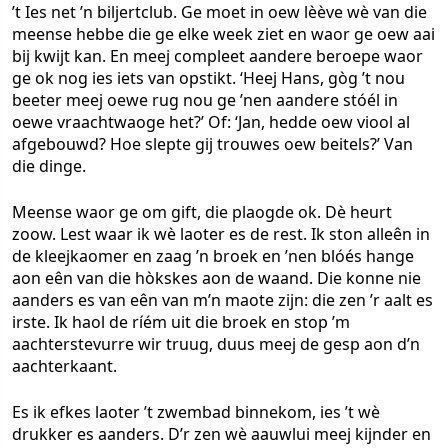
’t Ies net ’n biljertclub. Ge moet in oew lèève wè van die
meense hebbe die ge elke week ziet en waor ge oew aai
bij kwijt kan. En meej compleet aandere beroepe waor
ge ok nog ies iets van opstikt. ‘Heej Hans, gòg ’t nou
beeter meej oewe rug nou ge ’nen aandere stóél in
oewe vraachtwaoge het?’ Of: ‘Jan, hedde oew viool al
afgebouwd? Hoe slepte gij trouwes oew beitels?’ Van
die dinge.
Meense waor ge om gift, die plaogde ok. Dè heurt
zoow. Lest waar ik wè laoter es de rest. Ik ston alleên in
de kleejkaomer en zaag ’n broek en ’nen blóés hange
aon eên van die hòkskes aon de waand. Die konne nie
aanders es van eên van m’n maote zijn: die zen ’r aalt es
irste. Ik haol de ríém uit die broek en stop ’m
aachterstevurre wir truug, duus meej de gesp aon d’n
aachterkaant.
Es ik efkes laoter ’t zwembad binnekom, ies ’t wè
drukker es aanders. D’r zen wè aauwlui meej kijnder en