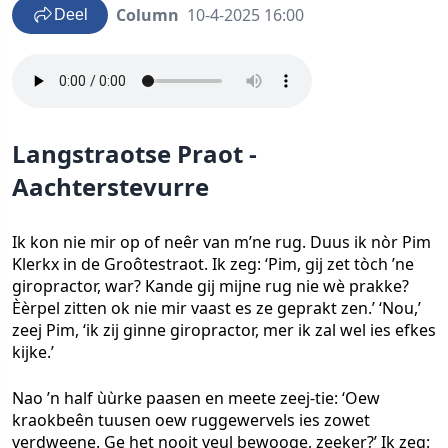
Column
10-4-2025 16:00
Deel
Langstraotse Praot -
Aachterstevurre
Ik kon nie mir op of neêr van m’ne rug. Duus ik nòr Pim
Klerkx in de Groôtestraot. Ik zeg: ‘Pim, gij zet tòch ’ne
giropractor, war? Kande gij mijne rug nie wè prakke?
Èèrpel zitten ok nie mir vaast es ze geprakt zen.’ ‘Nou,’
zeej Pim, ‘ik zij ginne giropractor, mer ik zal wel ies efkes
kijke.’
Nao ’n half ùùrke paasen en meete zeej-tie: ‘Oew
kraokbeên tuusen oew ruggewervels ies zowet
verdweene. Ge het nooit veul bewooge, zeeker?’ Ik zeg: