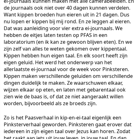
ei-journaals kunnen maken met alle camerabeelden. En
de journaals ook niet over 40 dagen kunnen verdelen.
Want kippen broeden hun eieren uit in 21 dagen. Dus
nu lopen er kippen bij mij rond. En ze leggen al eieren.
Dat was aanleiding voor vier extra ei-journaals. We
hebben de eitjes laten testen op PFAS in een
laboratorium (en ik kan ze gewoon blijven eten). En we
zijn zelf van alles te weten gekomen over kippentaal.
Kippen hebben hun eigen taal. En elk soort heeft zijn
eigen geluid. Het werd het onderwerp van het
allerlaatste ei-journaal voor de week voor Pinksteren.
Kippen maken verschillende geluiden om verschillende
dingen duidelijk te maken. Ze waarschuwen elkaar,
wijzen elkaar op eten, en laten met gebarentaal ook
zien wie de baas is, of dat ze niet aangeraakt willen
worden, bijvoorbeeld als ze broeds zijn.
Zo is het Paasverhaal in kip-en-ei-taal eigenlijk een
Pinksterverhaal geworden. Pinksteren gaat erover dat
iedereen in zijn eigen taal over Jezus kan horen. Zodat
het raakt aan iets uit jouw leven, in jouw taal. En dan