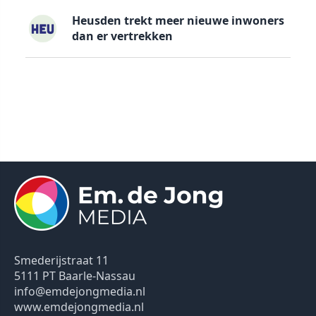
Heusden trekt meer nieuwe inwoners
dan er vertrekken
Smederijstraat 11
5111 PT Baarle-Nassau
info@emdejongmedia.nl
www.emdejongmedia.nl