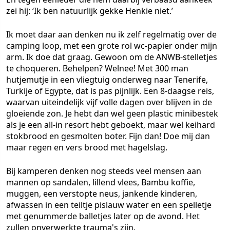
zei hij: ‘Ik ben natuurlijk gekke Henkie niet.’
Ik moet daar aan denken nu ik zelf regelmatig over de
camping loop, met een grote rol wc-papier onder mijn
arm. Ik doe dat graag. Gewoon om de ANWB-stelletjes
te choqueren. Behelpen? Welnee! Met 300 man
hutjemutje in een vliegtuig onderweg naar Tenerife,
Turkije of Egypte, dat is pas pijnlijk. Een 8-daagse reis,
waarvan uiteindelijk vijf volle dagen over blijven in de
gloeiende zon. Je hebt dan wel geen plastic minibestek
als je een all-in resort hebt geboekt, maar wel keihard
stokbrood en gesmolten boter. Fijn dan! Doe mij dan
maar regen en vers brood met hagelslag.
Bij kamperen denken nog steeds veel mensen aan
mannen op sandalen, lillend vlees, Bambu koffie,
muggen, een verstopte neus, jankende kinderen,
afwassen in een teiltje pislauw water en een spelletje
met genummerde balletjes later op de avond. Het
zullen onverwerkte trauma's zijn.