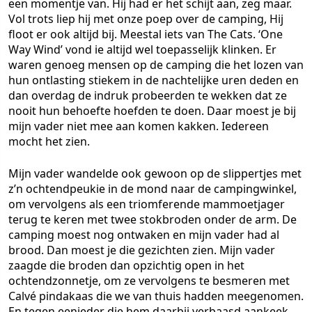
een momentje van. Hij had er het schijt aan, zeg maar.
Vol trots liep hij met onze poep over de camping, Hij
floot er ook altijd bij. Meestal iets van The Cats. ‘One
Way Wind’ vond ie altijd wel toepasselijk klinken. Er
waren genoeg mensen op de camping die het lozen van
hun ontlasting stiekem in de nachtelijke uren deden en
dan overdag de indruk probeerden te wekken dat ze
nooit hun behoefte hoefden te doen. Daar moest je bij
mijn vader niet mee aan komen kakken. Iedereen
mocht het zien.
Mijn vader wandelde ook gewoon op de slippertjes met
z’n ochtendpeukie in de mond naar de campingwinkel,
om vervolgens als een triomferende mammoetjager
terug te keren met twee stokbroden onder de arm. De
camping moest nog ontwaken en mijn vader had al
brood. Dan moest je die gezichten zien. Mijn vader
zaagde die broden dan opzichtig open in het
ochtendzonnetje, om ze vervolgens te besmeren met
Calvé pindakaas die we van thuis hadden meegenomen.
En tegen eenieder die hem daarbij verbaasd aankeek