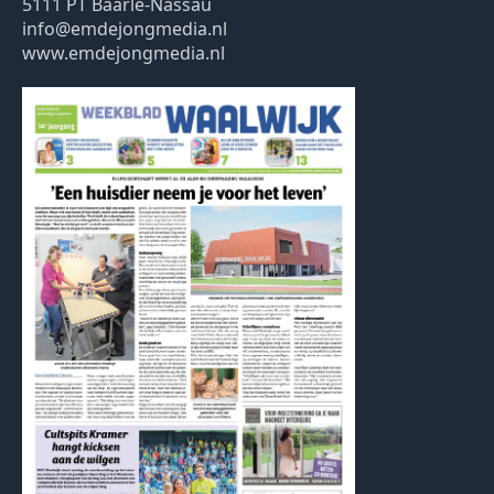
5111 PT Baarle-Nassau
info@emdejongmedia.nl
www.emdejongmedia.nl